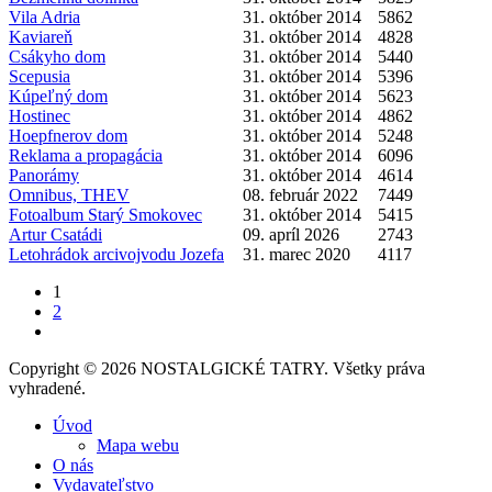
Vila Adria
31. október 2014
5862
Kaviareň
31. október 2014
4828
Csákyho dom
31. október 2014
5440
Scepusia
31. október 2014
5396
Kúpeľný dom
31. október 2014
5623
Hostinec
31. október 2014
4862
Hoepfnerov dom
31. október 2014
5248
Reklama a propagácia
31. október 2014
6096
Panorámy
31. október 2014
4614
Omnibus, THEV
08. február 2022
7449
Fotoalbum Starý Smokovec
31. október 2014
5415
Artur Csatádi
09. apríl 2026
2743
Letohrádok arcivojvodu Jozefa
31. marec 2020
4117
1
2
Copyright © 2026 NOSTALGICKÉ TATRY. Všetky práva
vyhradené.
Úvod
Mapa webu
O nás
Vydavateľstvo