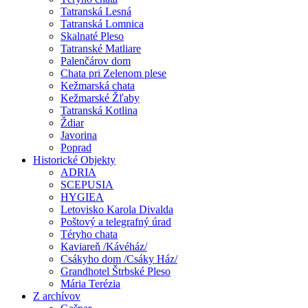
Tatranská Lesná
Tatranská Lomnica
Skalnaté Pleso
Tatranské Matliare
Palenčárov dom
Chata pri Zelenom plese
Kežmarská chata
Kežmarské Žľaby
Tatranská Kotlina
Ždiar
Javorina
Poprad
Historické Objekty
ADRIA
SCEPUSIA
HYGIEA
Letovisko Karola Divalda
Poštový a telegrafný úrad
Téryho chata
Kaviareň /Kávéház/
Csákyho dom /Csáky Ház/
Grandhotel Štrbské Pleso
Mária Terézia
Z archívov