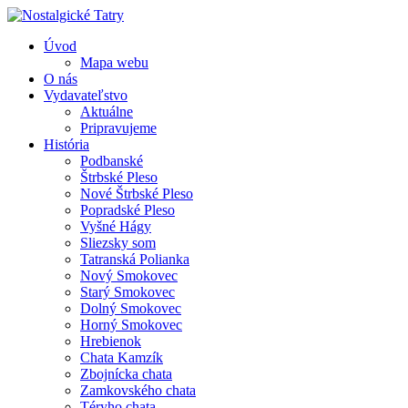
Úvod
Mapa webu
O nás
Vydavateľstvo
Aktuálne
Pripravujeme
História
Podbanské
Štrbské Pleso
Nové Štrbské Pleso
Popradské Pleso
Vyšné Hágy
Sliezsky som
Tatranská Polianka
Nový Smokovec
Starý Smokovec
Dolný Smokovec
Horný Smokovec
Hrebienok
Chata Kamzík
Zbojnícka chata
Zamkovského chata
Téryho chata