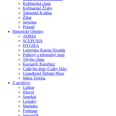
Kežmarská chata
Kežmarské Žľaby
Tatranská Kotlina
Ždiar
Javorina
Poprad
Historické Objekty
ADRIA
SCEPUSIA
HYGIEA
Letovisko Karola Divalda
Poštový a telegrafný úrad
Téryho chata
Kaviareň /Kávéház/
Csákyho dom /Csáky Ház/
Grandhotel Štrbské Pleso
Mária Terézia
Z archívov
Gašpar
Iľková
Smejkal
Legutky
Martinko
Fortepan
Semančík