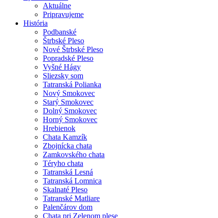
Aktuálne
Pripravujeme
História
Podbanské
Štrbské Pleso
Nové Štrbské Pleso
Popradské Pleso
Vyšné Hágy
Sliezsky som
Tatranská Polianka
Nový Smokovec
Starý Smokovec
Dolný Smokovec
Horný Smokovec
Hrebienok
Chata Kamzík
Zbojnícka chata
Zamkovského chata
Téryho chata
Tatranská Lesná
Tatranská Lomnica
Skalnaté Pleso
Tatranské Matliare
Palenčárov dom
Chata pri Zelenom plese