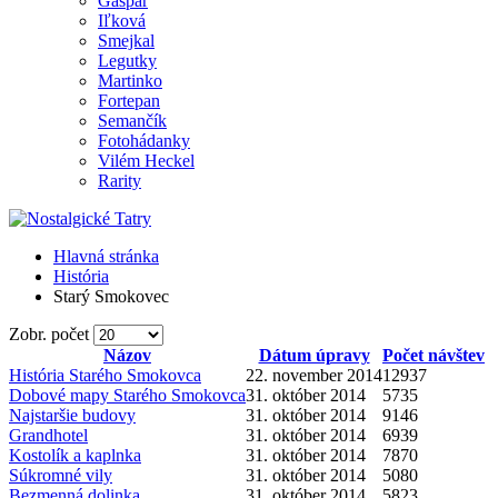
Gašpar
Iľková
Smejkal
Legutky
Martinko
Fortepan
Semančík
Fotohádanky
Vilém Heckel
Rarity
Hlavná stránka
História
Starý Smokovec
Zobr. počet
Názov
Dátum úpravy
Počet návštev
História Starého Smokovca
22. november 2014
12937
Dobové mapy Starého Smokovca
31. október 2014
5735
Najstaršie budovy
31. október 2014
9146
Grandhotel
31. október 2014
6939
Kostolík a kaplnka
31. október 2014
7870
Súkromné vily
31. október 2014
5080
Bezmenná dolinka
31. október 2014
5823