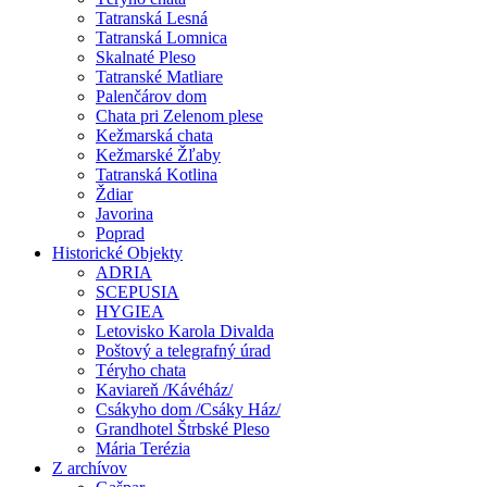
Tatranská Lesná
Tatranská Lomnica
Skalnaté Pleso
Tatranské Matliare
Palenčárov dom
Chata pri Zelenom plese
Kežmarská chata
Kežmarské Žľaby
Tatranská Kotlina
Ždiar
Javorina
Poprad
Historické Objekty
ADRIA
SCEPUSIA
HYGIEA
Letovisko Karola Divalda
Poštový a telegrafný úrad
Téryho chata
Kaviareň /Kávéház/
Csákyho dom /Csáky Ház/
Grandhotel Štrbské Pleso
Mária Terézia
Z archívov