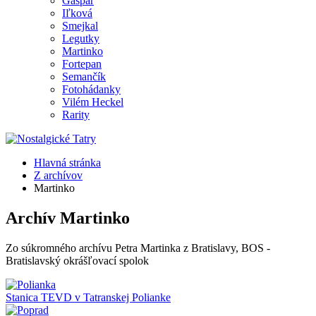
Gašpar
Iľková
Smejkal
Legutky
Martinko
Fortepan
Semančík
Fotohádanky
Vilém Heckel
Rarity
Hlavná stránka
Z archívov
Martinko
Archív Martinko
Zo súkromného archívu Petra Martinka z Bratislavy, BOS -
Bratislavský okrášľovací spolok
Stanica TEVD v Tatranskej Polianke