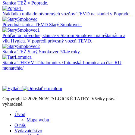
Stanica TEŽ v Poprade.
Nakládka uhlia do otvorených vozňov TEVD na stanici v Poprade.
Pôvodná stanica TEVD Starý Smokovec.
Pohľad od pôvodnej stanice v Starom Smokovci na reštauráciu a
vilu Hygiea. V popredí prívesný vozeň TEVD.
Stanica TEŽ Starý Smokovec 50-te roky.
Stanica THEVV Tátralomnicz /Tatranská Lomnica za čias RU
monarchie/
Copyright © 2026 NOSTALGICKÉ TATRY. Všetky práva
vyhradené.
Úvod
Mapa webu
O nás
Vydavateľstvo