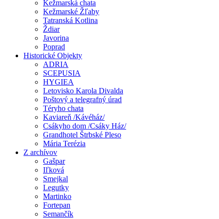
Kežmarská chata
Kežmarské Žľaby
Tatranská Kotlina
Ždiar
Javorina
Poprad
Historické Objekty
ADRIA
SCEPUSIA
HYGIEA
Letovisko Karola Divalda
Poštový a telegrafný úrad
Téryho chata
Kaviareň /Kávéház/
Csákyho dom /Csáky Ház/
Grandhotel Štrbské Pleso
Mária Terézia
Z archívov
Gašpar
Iľková
Smejkal
Legutky
Martinko
Fortepan
Semančík