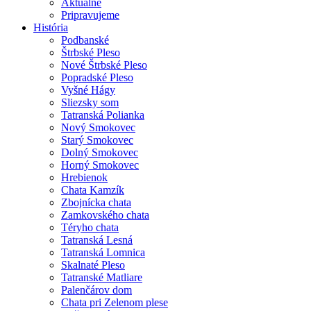
Aktuálne
Pripravujeme
História
Podbanské
Štrbské Pleso
Nové Štrbské Pleso
Popradské Pleso
Vyšné Hágy
Sliezsky som
Tatranská Polianka
Nový Smokovec
Starý Smokovec
Dolný Smokovec
Horný Smokovec
Hrebienok
Chata Kamzík
Zbojnícka chata
Zamkovského chata
Téryho chata
Tatranská Lesná
Tatranská Lomnica
Skalnaté Pleso
Tatranské Matliare
Palenčárov dom
Chata pri Zelenom plese