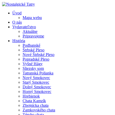
Úvod
Mapa webu
O nás
Vydavateľstvo
Aktuálne
Pripravujeme
História
Podbanské
Štrbské Pleso
Nové Štrbské Pleso
Popradské Pleso
Vyšné Hágy
Sliezsky som
Tatranská Polianka
Nový Smokovec
Starý Smokovec
Dolný Smokovec
Horný Smokovec
Hrebienok
Chata Kamzík
Zbojnícka chata
Zamkovského chata
Téryho chata