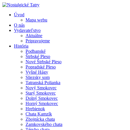
Úvod
Mapa webu
O nás
Vydavateľstvo
Aktuálne
Pripravujeme
História
Podbanské
Štrbské Pleso
Nové Štrbské Pleso
Popradské Pleso
Vyšné Hágy
Sliezsky som
Tatranská Polianka
Nový Smokovec
Starý Smokovec
Dolný Smokovec
Horný Smokovec
Hrebienok
Chata Kamzík
Zbojnícka chata
Zamkovského chata
Téryho chata