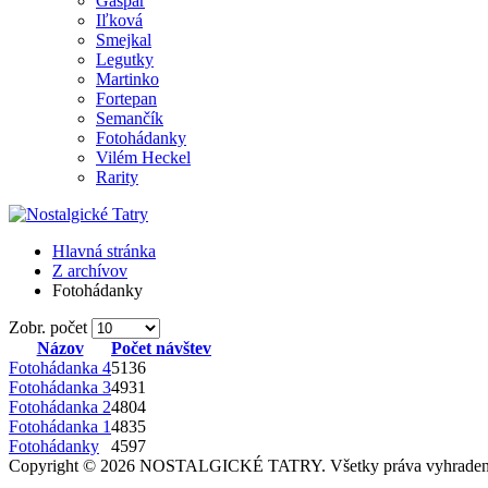
Gašpar
Iľková
Smejkal
Legutky
Martinko
Fortepan
Semančík
Fotohádanky
Vilém Heckel
Rarity
Hlavná stránka
Z archívov
Fotohádanky
Zobr. počet
Názov
Počet návštev
Fotohádanka 4
5136
Fotohádanka 3
4931
Fotohádanka 2
4804
Fotohádanka 1
4835
Fotohádanky
4597
Copyright © 2026 NOSTALGICKÉ TATRY. Všetky práva vyhraden