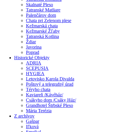
Skalnaté Pleso
Tatranské Matliare
Palenčárov dom
Chata pri Zelenom plese
Kežmarská chata
Kežmarské Žľaby
Tatranská Kotlina
Ždiar
Javorina
Poprad
Historické Objekty
ADRIA
SCEPUSIA
HYGIEA
Letovisko Karola Divalda
Poštový a telegrafný úrad
Téryho chata
Kaviareň /Kávéház/
Csákyho dom /Csáky Ház/
Grandhotel Štrbské Pleso
Mária Terézia
Z archívov
Gašpar
Iľková
Smejkal