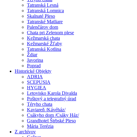
Tatranská Lesná
Tatranská Lomnica
Skalnaté Pleso
Tatranské Matliare
Palenčárov dom
Chata pri Zelenom plese
Kežmarská chata
Kežmarské Žľaby
Tatranská Kotlina
Ždiar
Javorina
Poprad
Historické Objekty
ADRIA
SCEPUSIA
HYGIEA
Letovisko Karola Divalda
Poštový a telegrafný úrad
Téryho chata
Kaviareň /Kávéház/
Csákyho dom /Csáky Ház/
Grandhotel Štrbské Pleso
Mária Terézia
Z archívov