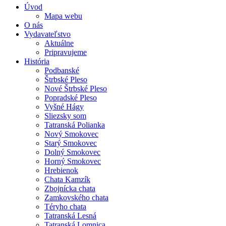
Úvod
Mapa webu
O nás
Vydavateľstvo
Aktuálne
Pripravujeme
História
Podbanské
Štrbské Pleso
Nové Štrbské Pleso
Popradské Pleso
Vyšné Hágy
Sliezsky som
Tatranská Polianka
Nový Smokovec
Starý Smokovec
Dolný Smokovec
Horný Smokovec
Hrebienok
Chata Kamzík
Zbojnícka chata
Zamkovského chata
Téryho chata
Tatranská Lesná
Tatranská Lomnica