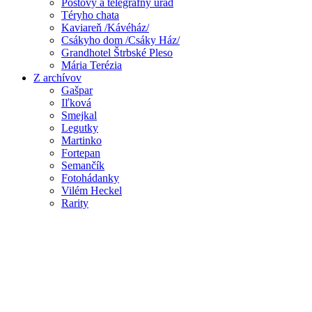
Poštový a telegrafný úrad
Téryho chata
Kaviareň /Kávéház/
Csákyho dom /Csáky Ház/
Grandhotel Štrbské Pleso
Mária Terézia
Z archívov
Gašpar
Iľková
Smejkal
Legutky
Martinko
Fortepan
Semančík
Fotohádanky
Vilém Heckel
Rarity