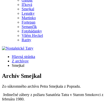
Gašpar
Iľková
Smejkal
Legutky
Martinko
Fortepan
Semančík
Fotohádanky
Vilém Heckel
Rarity
Hlavná stránka
Z archívov
Smejkal
Archív Smejkal
Zo súkromného archívu Petra Smejkala z Popradu.
Jedinečné zábery z požiaru Sanatória Tatra v Starom Smokovci z
februára 1980.