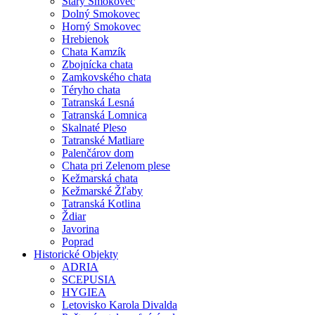
Starý Smokovec
Dolný Smokovec
Horný Smokovec
Hrebienok
Chata Kamzík
Zbojnícka chata
Zamkovského chata
Téryho chata
Tatranská Lesná
Tatranská Lomnica
Skalnaté Pleso
Tatranské Matliare
Palenčárov dom
Chata pri Zelenom plese
Kežmarská chata
Kežmarské Žľaby
Tatranská Kotlina
Ždiar
Javorina
Poprad
Historické Objekty
ADRIA
SCEPUSIA
HYGIEA
Letovisko Karola Divalda