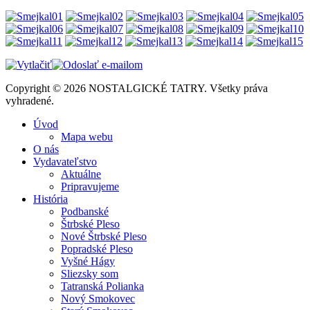
Copyright © 2026 NOSTALGICKÉ TATRY. Všetky práva
vyhradené.
Úvod
Mapa webu
O nás
Vydavateľstvo
Aktuálne
Pripravujeme
História
Podbanské
Štrbské Pleso
Nové Štrbské Pleso
Popradské Pleso
Vyšné Hágy
Sliezsky som
Tatranská Polianka
Nový Smokovec