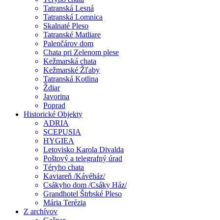
Tatranská Lesná
Tatranská Lomnica
Skalnaté Pleso
Tatranské Matliare
Palenčárov dom
Chata pri Zelenom plese
Kežmarská chata
Kežmarské Žľaby
Tatranská Kotlina
Ždiar
Javorina
Poprad
Historické Objekty
ADRIA
SCEPUSIA
HYGIEA
Letovisko Karola Divalda
Poštový a telegrafný úrad
Téryho chata
Kaviareň /Kávéház/
Csákyho dom /Csáky Ház/
Grandhotel Štrbské Pleso
Mária Terézia
Z archívov