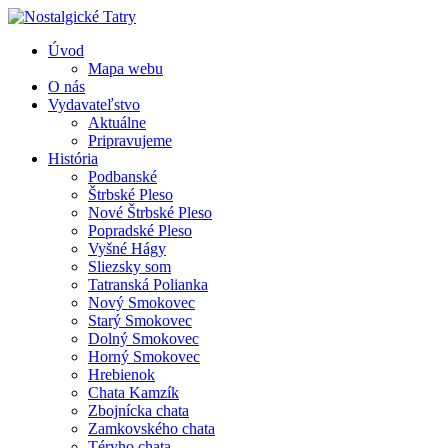
Úvod
Mapa webu
O nás
Vydavateľstvo
Aktuálne
Pripravujeme
História
Podbanské
Štrbské Pleso
Nové Štrbské Pleso
Popradské Pleso
Vyšné Hágy
Sliezsky som
Tatranská Polianka
Nový Smokovec
Starý Smokovec
Dolný Smokovec
Horný Smokovec
Hrebienok
Chata Kamzík
Zbojnícka chata
Zamkovského chata
Téryho chata