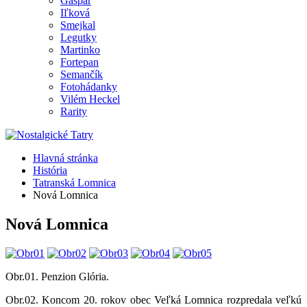
Gašpar
Iľková
Smejkal
Legutky
Martinko
Fortepan
Semančík
Fotohádanky
Vilém Heckel
Rarity
Hlavná stránka
História
Tatranská Lomnica
Nová Lomnica
Nová Lomnica
Obr.01. Penzion Glória.
Obr.02. Koncom 20. rokov obec Veľká Lomnica rozpredala veľkú