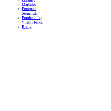
Martinko
Fortepan
Semančík
Fotohádanky
Vilém Heckel
Rarity