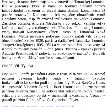
časť svojich tatranských majetkov v intraviláne Tatranskej Lomnice.
Išlo o pozemky, ktoré sa tiahli od hostinca Spišský domov
juhovýchodným smerom po pravej strane dnešnej komunikácie až
poniže zotavovňu Kremenec a ich západné ohraničenie tvoril
Chotárny potok, resp. železničná trať vedúca do Veľkej Lomnice.
Zásluhou poslanca Andreja Nitscha tu v 30. rokoch vznikla veľká
kolónia penziónov a rodinných víl. Túto časť Tatranskej Lomnice
vtedy nazvali Masarykove kúpele, alebo aj Tatranská Nová
Lomnica. Medzi najvyššie položené budovy patrili vila Tylinka
(dnes Pionier) z roku 1930, patriaca riaditeľovi Tatranskej Lomnice
Jurajovi Országhovi (1895-1952) a v tom istom čase postavený 14
izbový murovaný penzión Glória (dnes Bystrica - vpravo) patriaci
Auguste Peschkovej. V polovici 30. rokov nový majiteľ J. Horváth
budovu rozšíril o štítovú strechu s manzardkami.
Obr.03. Vila Tylinka
Obr.04.05. Poniže penziónu Glória v roku 1936 vznikol 22 izbový
penzión Javorina (podľa osady v Tatrách). Typickú
funkcionalistickú stavbu podľa projektu Ing. Pavla Bareša z Loun,
dali postaviť Vladimír Bareš a Josef Hromádko. Po znárodnení
penzión Javorina zmenili na odborársku zotavovňu. Nový majiteľ'
schátraný a opustený objekt v súčasnosti rekonštruuje. Vpravo v
pozadí penzión Glória, vľavo časť penziónu Payer.