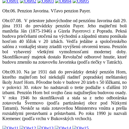
Obr.06. Penzion Javorina. Vľavo penzion Payer.
Obr.07.08. V priestore juhovýchodne od penziónu Javorina dali 29.
júna 1931 do prevádzky penzión Payer. Jeho majitel'mi boli
manželia Ján (1875-1946) a Gizela Payerovci z Popradu. Pekná
budova priečeliami otočená na východnú a západnú stranu ponúkala
hosťom 40 lôžok v 20 izbách. Vedľa jedálne a spoločenského
salónu z vonkajšej strany zriadili vyvýšenú otvorenú terasu. Penzión
bol vybavený všetkými vymoženosťami modernej doby.
Skonfiškovaný majetok dostalo Revolučné odborové hnutie, ktoré
budovu zmenilo na zotavovňu Javorinka (podľa riečky v Tatrách).
Obr.09.10. Na jar 1931 dali do prevádzky detský penzión Horn,
ktorého majiteľom bol niekdajší riaditeľ popradskej meštianskej
školy Jozef Horn. Pôvodne bolo v budove 20 izieb s 50 lôžkami, no
v polovici 30. rokov ho nadstavali o tretie podlažie s ďalšími 10
izbami. Penzión Horn bol svojho času najjužnejšou budovou osady.
V roku 1946 ho skonfiškovali a stala sa z neho odborárska
zotavovňa Švermovo (podľa partizánskej obce pod Nízkymi
Tatrami). Neskôr sa stala zotavovňou Ministerstva vnútra a prešla
rozsiahlymi prestavbami a prístavbami. Po roku 1990 ju nazvali
Kremenec (podľa vrchu v Bukovských vrchoch).