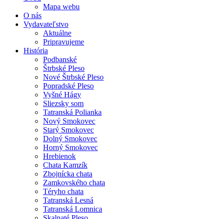
Mapa webu
O nás
Vydavateľstvo
Aktuálne
Pripravujeme
História
Podbanské
Štrbské Pleso
Nové Štrbské Pleso
Popradské Pleso
Vyšné Hágy
Sliezsky som
Tatranská Polianka
Nový Smokovec
Starý Smokovec
Dolný Smokovec
Horný Smokovec
Hrebienok
Chata Kamzík
Zbojnícka chata
Zamkovského chata
Téryho chata
Tatranská Lesná
Tatranská Lomnica
Skalnaté Pleso