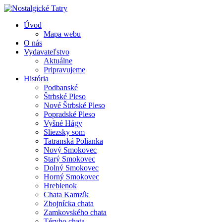
Úvod
Mapa webu
O nás
Vydavateľstvo
Aktuálne
Pripravujeme
História
Podbanské
Štrbské Pleso
Nové Štrbské Pleso
Popradské Pleso
Vyšné Hágy
Sliezsky som
Tatranská Polianka
Nový Smokovec
Starý Smokovec
Dolný Smokovec
Horný Smokovec
Hrebienok
Chata Kamzík
Zbojnícka chata
Zamkovského chata
Téryho chata