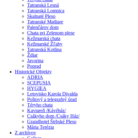
Tatranská Lesná
Tatranská Lomnica
Skalnaté Pleso
Tatranské Matliare
Palenčárov dom
Chata pri Zelenom plese
Kežmarská chata
Kežmarské Žľaby
Tatranská Kotlina
Ždiar
Javorina
Poprad
Historické Objekty
ADRIA
SCEPUSIA
HYGIEA
Letovisko Karola Divalda
Poštový a telegrafný úrad
Téryho chata
Kaviareň /Kávéház/
Csákyho dom /Csáky Ház/
Grandhotel Štrbské Pleso
Mária Terézia
Z archívov