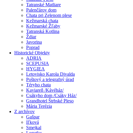
Tatranské Matliare
Palenčárov dom
Chata pri Zelenom plese
Kežmarská chata
Kežmarské Žľaby
Tatranská Kotlina
Ždiar
Javorina
Poprad
Historické Objekty
ADRIA
SCEPUSIA
HYGIEA
Letovisko Karola Divalda
Poštový a telegrafný úrad
Téryho chata
Kaviareň /Kávéház/
Csákyho dom /Csáky Ház/
Grandhotel Štrbské Pleso
Mária Terézia
Z archívov
Gašpar
Iľková
Smejkal
Legutky