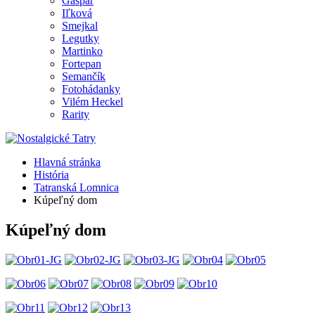
Gašpar
Iľková
Smejkal
Legutky
Martinko
Fortepan
Semančík
Fotohádanky
Vilém Heckel
Rarity
Hlavná stránka
História
Tatranská Lomnica
Kúpeľný dom
Kúpeľný dom