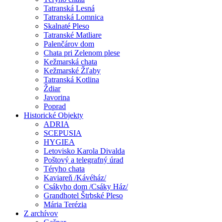
Tatranská Lesná
Tatranská Lomnica
Skalnaté Pleso
Tatranské Matliare
Palenčárov dom
Chata pri Zelenom plese
Kežmarská chata
Kežmarské Žľaby
Tatranská Kotlina
Ždiar
Javorina
Poprad
Historické Objekty
ADRIA
SCEPUSIA
HYGIEA
Letovisko Karola Divalda
Poštový a telegrafný úrad
Téryho chata
Kaviareň /Kávéház/
Csákyho dom /Csáky Ház/
Grandhotel Štrbské Pleso
Mária Terézia
Z archívov