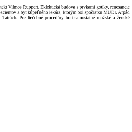
tekt Vilmos Ruppert. Eklektická budova s prvkami gotiky, renesancie
ch pacientov a byt kúpeľného lekára, ktorým bol spočiatku MUDr. Arpád
atrách. Pre liečebné procedúry boli samostatné mužské a ženské