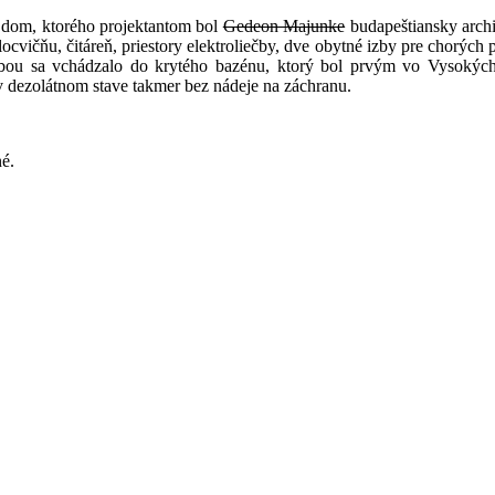
 dom, ktorého projektantom bol
Gedeon Majunke
budapeštiansky archi
telocvičňu, čitáreň, priestory elektroliečby, dve obytné izby pre chorý
ou sa vchádzalo do krytého bazénu, ktorý bol prvým vo Vysokých T
 dezolátnom stave takmer bez nádeje na záchranu.
é.