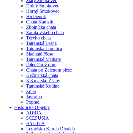
Starý Smokovec
Dolný Smokovec
Horný Smokovec
Hrebienok
Chata Kamzík
Zbojnícka chata
Zamkovského chata
Téryho chata
Tatranská Lesná
Tatranská Lomnica
Skalnaté Pleso
Tatranské Matliare
Palenčárov dom
Chata pri Zelenom plese
Kežmarská chata
Kežmarské Žľaby
Tatranská Kotlina
Ždiar
Javorina
Poprad
Historické Objekty
ADRIA
SCEPUSIA
HYGIEA
Letovisko Karola Divalda