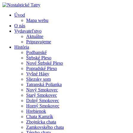
Úvod
Mapa webu
O nás
Vydavateľstvo
Aktuálne
Pripravujeme
História
Podbanské
Štrbské Pleso
Nové Štrbské Pleso
Popradské Pleso
Vyšné Hágy
Sliezsky som
Tatranská Polianka
Nový Smokovec
Starý Smokovec
Dolný Smokovec
Horný Smokovec
Hrebienok
Chata Kamzík
Zbojnícka chata
Zamkovského chata
Téryho chata