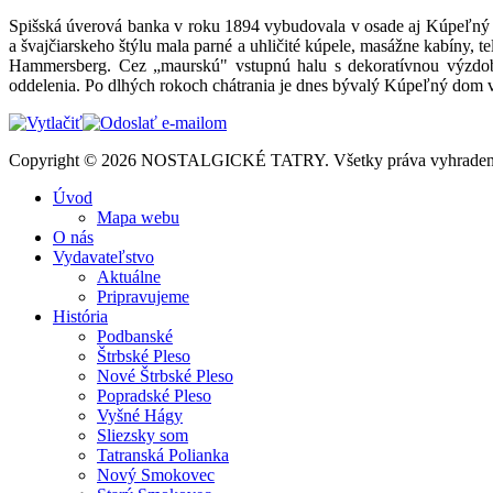
Spišská úverová banka v roku 1894 vybudovala v osade aj Kúpeľný
a švajčiarskeho štýlu mala parné a uhličité kúpele, masážne kabíny, 
Hammersberg. Cez „maurskú" vstupnú halu s dekoratívnou výzdob
oddelenia. Po dlhých rokoch chátrania je dnes bývalý Kúpeľný dom v
Copyright © 2026 NOSTALGICKÉ TATRY. Všetky práva vyhraden
Úvod
Mapa webu
O nás
Vydavateľstvo
Aktuálne
Pripravujeme
História
Podbanské
Štrbské Pleso
Nové Štrbské Pleso
Popradské Pleso
Vyšné Hágy
Sliezsky som
Tatranská Polianka
Nový Smokovec