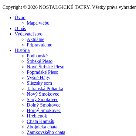
Copyright © 2026 NOSTALGICKÉ TATRY. Všetky práva vyhraden
Úvod
Mapa webu
O nás
Vydavateľstvo
Aktuálne
Pripravujeme
História
Podbanské
Štrbské Pleso
Nové Štrbské Pleso
Popradské Pleso
Vyšné Hágy
Sliezsky som
Tatranská Polianka
Nový Smokovec
Starý Smokovec
Dolný Smokovec
Horný Smokovec
Hrebienok
Chata Kamzík
Zbojnícka chata
Zamkovského chata