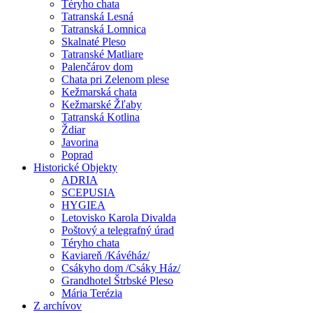
Téryho chata
Tatranská Lesná
Tatranská Lomnica
Skalnaté Pleso
Tatranské Matliare
Palenčárov dom
Chata pri Zelenom plese
Kežmarská chata
Kežmarské Žľaby
Tatranská Kotlina
Ždiar
Javorina
Poprad
Historické Objekty
ADRIA
SCEPUSIA
HYGIEA
Letovisko Karola Divalda
Poštový a telegrafný úrad
Téryho chata
Kaviareň /Kávéház/
Csákyho dom /Csáky Ház/
Grandhotel Štrbské Pleso
Mária Terézia
Z archívov