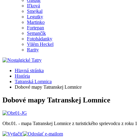
Gašpar
Iľková
Smejkal
Legutky
Martinko
Fortepan
Semančík
Fotohádanky
Vilém Heckel
Rarity
Hlavná stránka
História
Tatranská Lomnica
Dobové mapy Tatranskej Lomnice
Dobové mapy Tatranskej Lomnice
Obr.01. - mapa Tatranskej Lomnice z turistického sprievodcu z roku 