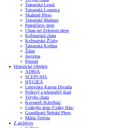
Tatranská Lesná
Tatranská Lomnica
Skalnaté Pleso
Tatranské Matliare
Palenčárov dom
Chata pri Zelenom plese
Kežmarská chata
Kežmarské Žľaby
Tatranská Kotlina
Ždiar
Javorina
Poprad
Historické Objekty
ADRIA
SCEPUSIA
HYGIEA
Letovisko Karola Divalda
Poštový a telegrafný úrad
Téryho chata
Kaviareň /Kávéház/
Csákyho dom /Csáky Ház/
Grandhotel Štrbské Pleso
Mária Terézia
Z archívov