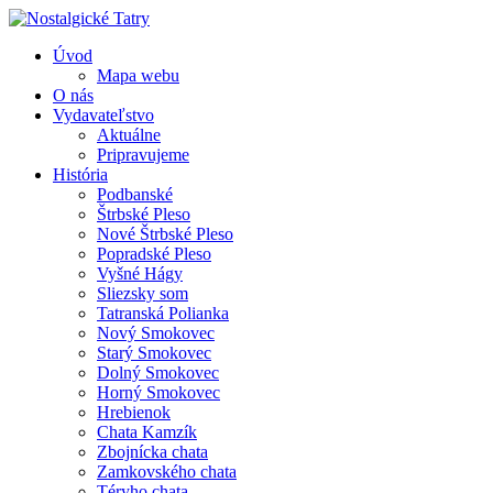
Úvod
Mapa webu
O nás
Vydavateľstvo
Aktuálne
Pripravujeme
História
Podbanské
Štrbské Pleso
Nové Štrbské Pleso
Popradské Pleso
Vyšné Hágy
Sliezsky som
Tatranská Polianka
Nový Smokovec
Starý Smokovec
Dolný Smokovec
Horný Smokovec
Hrebienok
Chata Kamzík
Zbojnícka chata
Zamkovského chata
Téryho chata