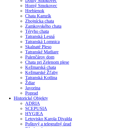
Dolný Smokovec
Horný Smokovec
Hrebienok
Chata Kamzík
Zbojnícka chata
Zamkovského chata
Téryho chata
Tatranská Lesná
Tatranská Lomnica
Skalnaté Pleso
Tatranské Matliare
Palenčárov dom
Chata pri Zelenom plese
Kežmarská chata
Kežmarské Žľaby
Tatranská Kotlina
Ždiar
Javorina
Poprad
Historické Objekty
ADRIA
SCEPUSIA
HYGIEA
Letovisko Karola Divalda
Poštový a telegrafný úrad