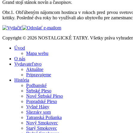
Grand stojí stánok novín a časopisov.
Obr.1. Obľúbeným nájomcom hostinca v rokoch pred prvou svetovou 
kritiky. Posledné dva roky ho využívali ako ubytovňu pre zamestnanc
Copyright © 2026 NOSTALGICKÉ TATRY. Všetky práva vyhraden
Úvod
Mapa webu
O nás
Vydavateľstvo
Aktuálne
Pripravujeme
História
Podbanské
Štrbské Pleso
Nové Štrbské Pleso
Popradské Pleso
Vyšné Hágy
Sliezsky som
Tatranská Polianka
Nový Smokovec
Starý Smokovec