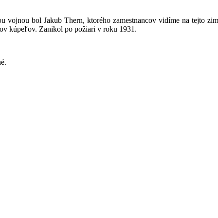
vojnou bol Jakub Thern, ktorého zamestnancov vidíme na tejto zimn
ov kúpeľov. Zanikol po požiari v roku 1931.
é.