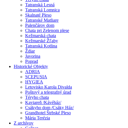
Tatranská Lesná
Tatranská Lomnica
Skalnaté Pleso
Tatranské Matliare
Palenčárov dom
Chata pri Zelenom plese
Kežmarská chata
Kežmarské Žľaby
Tatranská Kotlina
Ždiar
Javorina
Poprad
Historické Objekty
ADRIA
SCEPUSIA
HYGIEA
Letovisko Karola Divalda
Poštový a telegrafný úrad
Téryho chata
Kaviareň /Kávéház/
Csákyho dom /Csáky Ház/
Grandhotel Štrbské Pleso
Mária Terézia
Z archívov