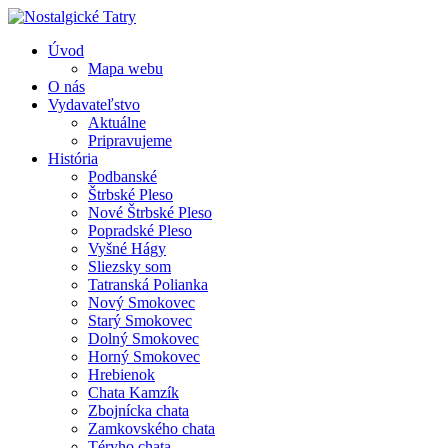
Úvod
Mapa webu
O nás
Vydavateľstvo
Aktuálne
Pripravujeme
História
Podbanské
Štrbské Pleso
Nové Štrbské Pleso
Popradské Pleso
Vyšné Hágy
Sliezsky som
Tatranská Polianka
Nový Smokovec
Starý Smokovec
Dolný Smokovec
Horný Smokovec
Hrebienok
Chata Kamzík
Zbojnícka chata
Zamkovského chata
Téryho chata