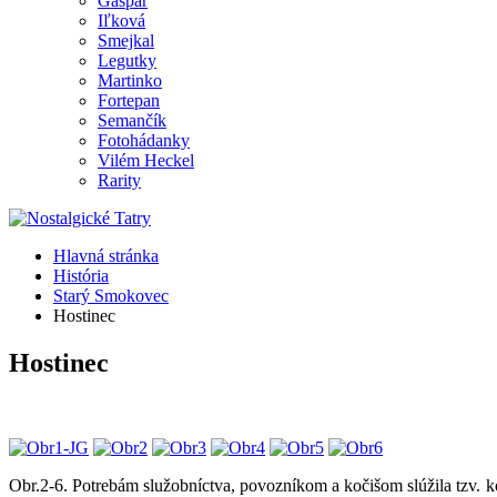
Gašpar
Iľková
Smejkal
Legutky
Martinko
Fortepan
Semančík
Fotohádanky
Vilém Heckel
Rarity
Hlavná stránka
História
Starý Smokovec
Hostinec
Hostinec
Obr.2-6. Potrebám služobníctva, povozníkom a kočišom slúžila tzv. 