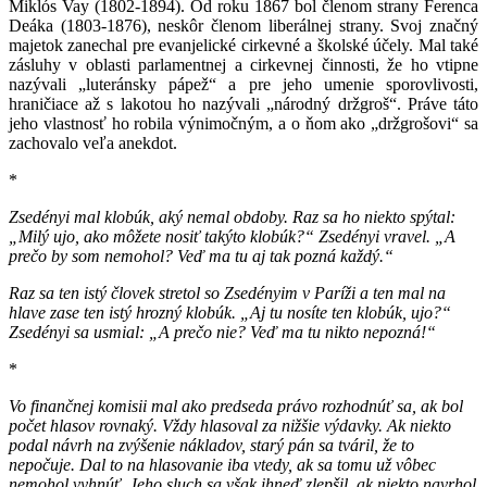
Miklós Vay (1802-1894). Od roku 1867 bol členom strany Ferenca
Deáka (1803-1876), neskôr členom liberálnej strany. Svoj značný
majetok zanechal pre evanjelické cirkevné a školské účely. Mal také
zásluhy v oblasti parlamentnej a cirkevnej činnosti, že ho vtipne
nazývali „luteránsky pápež“ a pre jeho umenie sporovlivosti,
hraničiace až s lakotou ho nazývali „národný držgroš“. Práve táto
jeho vlastnosť ho robila výnimočným, a o ňom ako „držgrošovi“ sa
zachovalo veľa anekdot.
*
Zsedényi mal klobúk, aký nemal obdoby. Raz sa ho niekto spýtal:
„Milý ujo, ako môžete nosiť takýto klobúk?“ Zsedényi vravel. „A
prečo by som nemohol? Veď ma tu aj tak pozná každý.“
Raz sa ten istý človek stretol so Zsedényim v Paríži a ten mal na
hlave zase ten istý hrozný klobúk. „Aj tu nosíte ten klobúk, ujo?“
Zsedényi sa usmial: „A prečo nie? Veď ma tu nikto nepozná!“
*
Vo finančnej komisii mal ako predseda právo rozhodnúť sa, ak bol
počet hlasov rovnaký. Vždy hlasoval za nižšie výdavky. Ak niekto
podal návrh na zvýšenie nákladov, starý pán sa tváril, že to
nepočuje. Dal to na hlasovanie iba vtedy, ak sa tomu už vôbec
nemohol vyhnúť. Jeho sluch sa však ihneď zlepšil, ak niekto navrhol