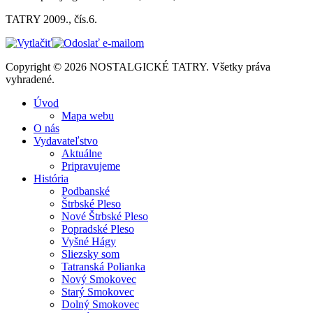
TATRY 2009., čís.6.
Copyright © 2026 NOSTALGICKÉ TATRY. Všetky práva
vyhradené.
Úvod
Mapa webu
O nás
Vydavateľstvo
Aktuálne
Pripravujeme
História
Podbanské
Štrbské Pleso
Nové Štrbské Pleso
Popradské Pleso
Vyšné Hágy
Sliezsky som
Tatranská Polianka
Nový Smokovec
Starý Smokovec
Dolný Smokovec