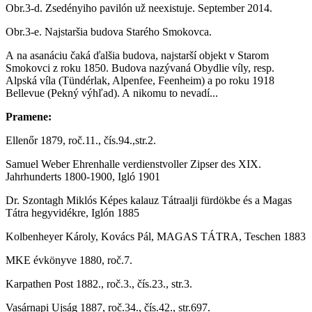
Obr.3-d. Zsedényiho pavilón už neexistuje. September 2014.
Obr.3-e. Najstaršia budova Starého Smokovca.
A na asanáciu čaká ďalšia budova, najstarší objekt v Starom
Smokovci z roku 1850. Budova nazývaná Obydlie víly, resp.
Alpská víla (Tündérlak, Alpenfee, Feenheim) a po roku 1918
Bellevue (Pekný výhľad). A nikomu to nevadí...
Pramene:
Ellenőr 1879, roč.11., čís.94.,str.2.
Samuel Weber Ehrenhalle verdienstvoller Zipser des XIX.
Jahrhunderts 1800-1900, Igló 1901
Dr. Szontagh Miklós Képes kalauz Tátraalji fürdökbe és a Magas
Tátra hegyvidékre, Iglón 1885
Kolbenheyer Károly, Kovács Pál, MAGAS TÁTRA, Teschen 1883
MKE évkönyve 1880, roč.7.
Karpathen Post 1882., roč.3., čís.23., str.3.
Vasárnapi Ujság 1887, roč.34., čís.42., str.697.