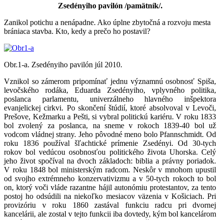
Zsedényiho pavilón /pamätník/.
Zanikol potichu a nenápadne. Ako úplne zbytočná a rozvoju mesta
brániaca stavba. Kto, kedy a prečo ho postavil?
Obr.1-a. Zsedényiho pavilón júl 2010.
Vznikol so zámerom pripomínať jednu významnú osobnosť Spiša,
levočského rodáka, Eduarda Zsedényiho, vplyvného politika,
poslanca parlamentu, univerzálneho hlavného inšpektora
evanjelickej cirkvi. Po skončení štúdií, ktoré absolvoval v Levoči,
Prešove, Kežmarku a Pešti, si vybral politickú kariéru. V roku 1833
bol zvolený za poslanca, na sneme v rokoch 1839-40 bol už
vodcom vládnej strany. Jeho pôvodné meno bolo Pfannschmidt. Od
roku 1836 používal šľachtické prímenie Zsedényi. Od 30-tych
rokov bol vedúcou osobnosťou politického života Uhorska. Celý
jeho život spočíval na dvoch základoch: biblia a právny poriadok.
V roku 1848 bol ministerským radcom. Neskôr v mnohom upustil
od svojho extrémneho konzervativizmu a v 50-tych rokoch to bol
on, ktorý voči vláde razantne hájil autonómiu protestantov, za tento
postoj ho odsúdili na niekoľko mesiacov väzenia v Košiciach. Pri
provizóriu v roku 1860 zastával funkciu radcu pri dvornej
kancelárii, ale zostal v tejto funkcii iba dovtedy, kým bol kancelárom