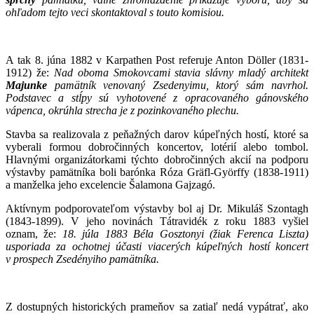
ohľadom tejto veci skontaktoval s touto komisiou.
A tak 8. júna 1882 v Karpathen Post referuje Anton Döller (1831-
1912) že:
Nad oboma Smokovcami stavia slávny mladý architekt
Majunke
pamätník venovaný Zsedenyimu, ktorý sám navrhol.
Podstavec a stĺpy sú vyhotovené z opracovaného gánovského
vápenca, okrúhla strecha je z pozinkovaného
plechu.
Stavba sa realizovala z peňažných darov kúpeľných hostí, ktoré sa
vyberali formou dobročinných koncertov, lotérií alebo tombol.
Hlavnými organizátorkami týchto dobročinných akcií na podporu
výstavby pamätníka boli barónka Róza Gräfl-Györffy (1838-1911)
a manželka jeho excelencie Šalamona Gajzagó.
Aktívnym podporovateľom výstavby bol aj Dr. Mikuláš Szontagh
(1843-1899). V jeho novinách Tátravidék z roku 1883 vyšiel
oznam, že:
18. júla 1883 Béla Gosztonyi (žiak Ferenca Liszta)
usporiada za ochotnej účasti viacerých kúpeľných hostí koncert
v prospech Zsedényiho pamätníka.
Z dostupných historických prameňov sa zatiaľ nedá vypátrať, ako