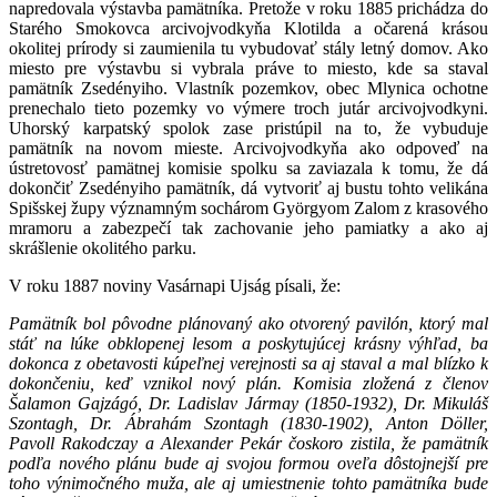
napredovala výstavba pamätníka. Pretože v roku 1885 prichádza do
Starého Smokovca
arcivojvodkyňa Klotilda a očarená krásou
okolitej prírody si zaumienila tu vybudovať stály letný domov. Ako
miesto pre výstavbu si vybrala práve to miesto, kde sa staval
pamätník Zsedényiho. Vlastník pozemkov, obec Mlynica ochotne
prenechalo tieto pozemky vo výmere troch jutár arcivojvodkyni.
Uhorský karpatský spolok zase pristúpil na to, že vybuduje
pamätník na novom mieste. Arcivojvodkyňa ako odpoveď na
ústretovosť pamätnej komisie spolku sa zaviazala k tomu, že dá
dokončiť Zsedényiho pamätník, dá vytvoriť aj bustu tohto velikána
Spišskej župy významným sochárom Györgyom Zalom z krasového
mramoru a zabezpečí tak zachovanie jeho pamiatky a ako aj
skrášlenie okolitého parku.
V roku 1887 noviny Vasárnapi Ujság písali, že:
Pamätník bol pôvodne plánovaný ako otvorený pavilón, ktorý mal
stáť na lúke obklopenej lesom a poskytujúcej krásny výhľad, ba
dokonca z obetavosti kúpeľnej verejnosti sa aj staval a mal blízko k
dokončeniu, keď vznikol nový plán. Komisia zložená z členov
Šalamon Gajzágó, Dr. Ladislav Jármay (1850-1932), Dr. Mikuláš
Szontagh, Dr. Ábrahám Szontagh (1830-1902), Anton Döller,
Pavoll Rakodczay a Alexander Pekár čoskoro zistila, že pamätník
podľa nového plánu bude aj svojou formou oveľa dôstojnejší pre
toho výnimočného muža, ale aj umiestnenie tohto pamätníka bude