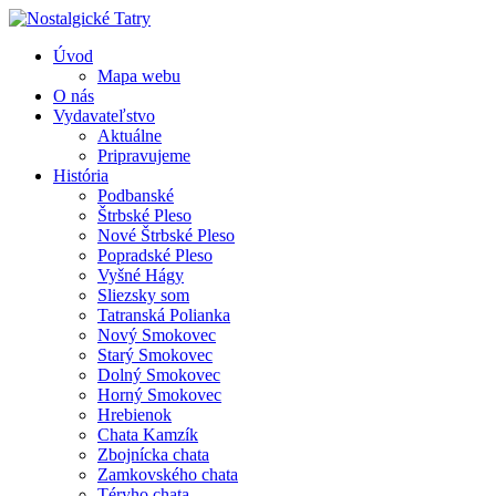
Úvod
Mapa webu
O nás
Vydavateľstvo
Aktuálne
Pripravujeme
História
Podbanské
Štrbské Pleso
Nové Štrbské Pleso
Popradské Pleso
Vyšné Hágy
Sliezsky som
Tatranská Polianka
Nový Smokovec
Starý Smokovec
Dolný Smokovec
Horný Smokovec
Hrebienok
Chata Kamzík
Zbojnícka chata
Zamkovského chata
Téryho chata