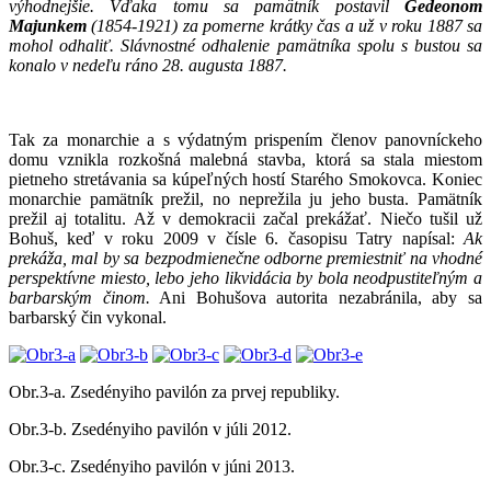
výhodnejšie. Vďaka tomu sa pamätník postavil
Gedeonom
Majunkem
(1854-1921) za pomerne krátky čas a už v roku 1887 sa
mohol odhaliť. Slávnostné odhalenie pamätníka spolu s bustou sa
konalo v nedeľu ráno 28. augusta 1887.
Tak za monarchie a s výdatným prispením členov panovníckeho
domu vznikla rozkošná malebná stavba, ktorá sa stala miestom
pietneho stretávania sa kúpeľných hostí Starého Smokovca. Koniec
monarchie pamätník prežil, no neprežila ju jeho busta. Pamätník
prežil aj totalitu. Až v demokracii začal prekážať. Niečo tušil už
Bohuš, keď v roku 2009 v čísle 6. časopisu Tatry napísal:
Ak
prekáža, mal by sa bezpodmienečne odborne premiestniť na vhodné
perspektívne miesto, lebo jeho likvidácia by bola neodpustiteľným a
barbarským činom.
Ani Bohušova autorita nezabránila, aby sa
barbarský čin vykonal.
Obr.3-a. Zsedényiho pavilón za prvej republiky.
Obr.3-b. Zsedényiho pavilón v júli 2012.
Obr.3-c. Zsedényiho pavilón v júni 2013.