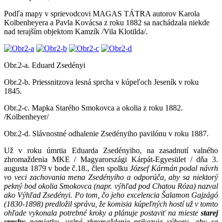
Podľa mapy v sprievodcovi MAGAS TÁTRA autorov Karola
Kolbenheyera a Pavla Kovácsa z roku 1882 sa nachádzala niekde
nad terajším objektom Kamzík /Vila Klotilda/.
Obr.2-a. Eduard Zsedényi
Obr.2-b. Priessnitzova lesná sprcha v kúpeľoch Jeseník v roku
1845.
Obr.2-c. Mapka Starého Smokovca a okolia z roku 1882.
/Kolbenheyer/
Obr.2-d. Slávnostné odhalenie Zsedényiho pavilónu v roku 1887.
Už v roku úmrtia Eduarda Zsedényiho, na zasadnutí valného
zhromaždenia MKE / Magyarországi Kárpát-Egyesület / dňa 3.
augusta 1879 v bode č.18., člen spolku
József Kármán podal návrh
vo veci zachovania mena Zsedényiho a odporúča, aby sa niektorý
pekný bod okolia Smokovca (napr. výhľad pod Chatou Róza) nazval
ako Výhľad Zsedényi. Po tom, čo jeho excelencia Šalamon Gajzágó
(1830-1898) predložil správu, že komisia kúpeľných hostí už v tomto
ohľade vykonala potrebné kroky a plánuje postaviť na mieste
starej
sprchy
pamiatku, valné zhromaždenie prikazuje výboru, aby sa