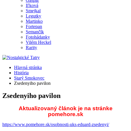
Gašpar
Iľková
Smejkal
Legutky
Martinko
Fortepan
Semančík
Fotohádanky
Vilém Heckel
Rarity
Hlavná stránka
História
Starý Smokovec
Zsedenyiho pavilon
Zsedenyiho pavilon
Aktualizovaný článok je na stránke
pomehore.sk
https://www.pomehore.sk/osobnosti-uks-eduard-zsedenyi/