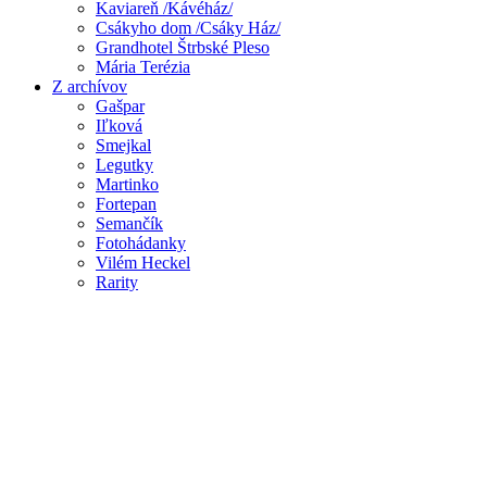
Kaviareň /Kávéház/
Csákyho dom /Csáky Ház/
Grandhotel Štrbské Pleso
Mária Terézia
Z archívov
Gašpar
Iľková
Smejkal
Legutky
Martinko
Fortepan
Semančík
Fotohádanky
Vilém Heckel
Rarity