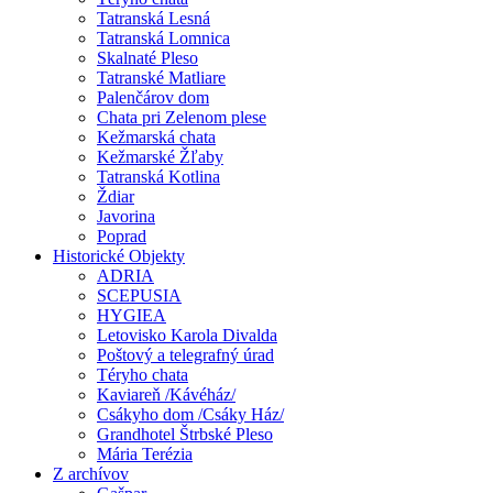
Tatranská Lesná
Tatranská Lomnica
Skalnaté Pleso
Tatranské Matliare
Palenčárov dom
Chata pri Zelenom plese
Kežmarská chata
Kežmarské Žľaby
Tatranská Kotlina
Ždiar
Javorina
Poprad
Historické Objekty
ADRIA
SCEPUSIA
HYGIEA
Letovisko Karola Divalda
Poštový a telegrafný úrad
Téryho chata
Kaviareň /Kávéház/
Csákyho dom /Csáky Ház/
Grandhotel Štrbské Pleso
Mária Terézia
Z archívov