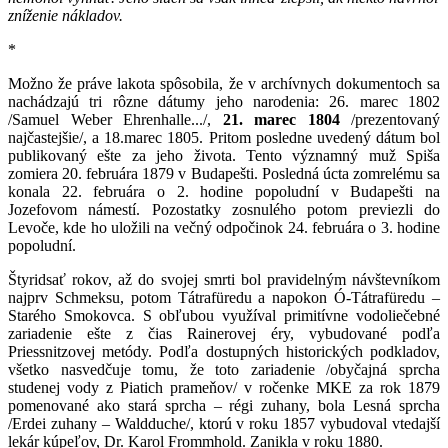
zníženie nákladov.
*
Možno že práve lakota spôsobila, že v archívnych dokumentoch sa
nachádzajú tri rôzne dátumy jeho narodenia: 26. marec 1802
/Samuel Weber Ehrenhalle.../,
21. marec 1804
/prezentovaný
najčastejšie/, a 18.marec 1805. Pritom posledne uvedený dátum bol
publikovaný ešte za jeho života. Tento významný muž Spiša
zomiera 20. februára 1879 v Budapešti. Posledná úcta zomrelému sa
konala 22. februára o 2. hodine popoludní v Budapešti na
Jozefovom námestí. Pozostatky zosnulého potom previezli do
Levoče, kde ho uložili na večný odpočinok 24. februára o 3. hodine
popoludní.
Štyridsať rokov, až do svojej smrti bol pravidelným návštevníkom
najprv Schmeksu, potom Tátrafüredu a napokon Ó-Tátrafüredu –
Starého Smokovca. S obľubou využíval primitívne vodoliečebné
zariadenie ešte z čias Rainerovej éry, vybudované podľa
Priessnitzovej metódy. Podľa dostupných historických podkladov,
všetko nasvedčuje tomu, že toto zariadenie /obyčajná sprcha
studenej vody z Piatich prameňov/ v ročenke MKE za rok 1879
pomenované ako stará sprcha – régi zuhany, bola Lesná sprcha
/Erdei zuhany – Waldduche/, ktorú v roku 1857 vybudoval vtedajší
lekár kúpeľov, Dr. Karol Frommhold. Zanikla v roku 1880.