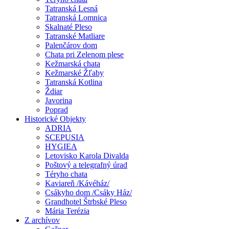
Tatranská Lesná
Tatranská Lomnica
Skalnaté Pleso
Tatranské Matliare
Palenčárov dom
Chata pri Zelenom plese
Kežmarská chata
Kežmarské Žľaby
Tatranská Kotlina
Ždiar
Javorina
Poprad
Historické Objekty
ADRIA
SCEPUSIA
HYGIEA
Letovisko Karola Divalda
Poštový a telegrafný úrad
Téryho chata
Kaviareň /Kávéház/
Csákyho dom /Csáky Ház/
Grandhotel Štrbské Pleso
Mária Terézia
Z archívov