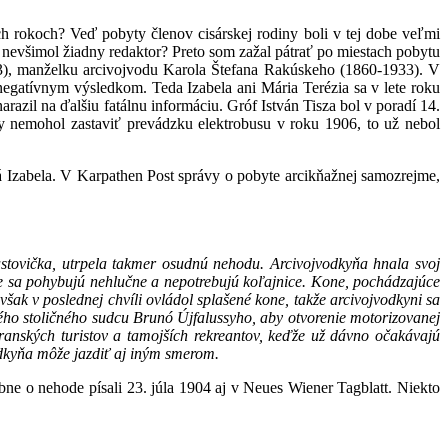
ich rokoch? Veď pobyty členov cisárskej rodiny boli v tej dobe veľmi
i nevšimol žiadny redaktor? Preto som zažal pátrať po miestach pobytu
33), manželku arcivojvodu Karola Štefana Rakúskeho (1860-1933). V
negatívnym výsledkom. Teda Izabela ani Mária Terézia sa v lete roku
razil na ďalšiu fatálnu informáciu. Gróf István Tisza bol v poradí 14.
y nemohol zastaviť prevádzku elektrobusu v roku 1906, to už nebol
á Izabela. V Karpathen Post správy o pobyte arcikňažnej samozrejme,
astovička, utrpela takmer osudnú nehodu. Arcivojvodkyňa hnala svoj
 sa pohybujú nehlučne a nepotrebujú koľajnice. Kone, pochádzajúce
však v poslednej chvíli ovládol splašené kone, takže arcivojvodkyni sa
ného stoličného sudcu Brunó Újfalussyho, aby otvorenie motorizovanej
tranských turistov a tamojších rekreantov, keďže už dávno očakávajú
odkyňa môže jazdiť aj iným smerom.
bne o nehode písali 23. júla 1904 aj v Neues Wiener Tagblatt. Niekto