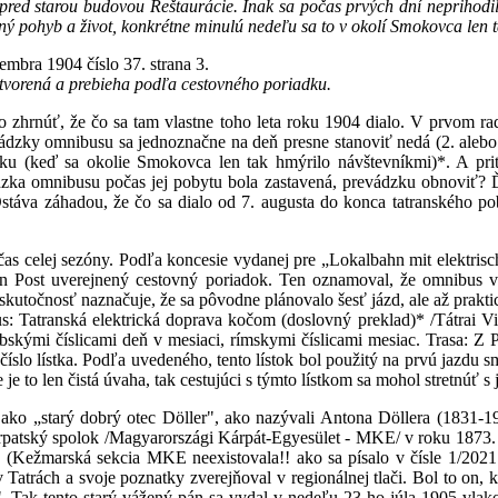
pred starou budovou Reštaurácie. Inak sa počas prvých dní neprihodilo
šný pohyb a život, konkrétne minulú nedeľu sa to v okolí Smokovca len 
embra 1904 číslo 37. strana 3.
tvorená a prebieha podľa cestovného poriadku.
 zhrnúť, že čo sa tam vlastne toho leta roku 1904 dialo. V prvom rad
evádzky omnibusu sa jednoznačne na deň presne stanoviť nedá (2. alebo 4
nku (keď sa okolie Smokovca len tak hmýrilo návštevníkmi)*. A pri
ádzka omnibusu počas jej pobytu bola zastavená, prevádzku obnoviť? Ď
Ostáva záhadou, že čo sa dialo od 7. augusta do konca tatranského pob
 celej sezóny. Podľa koncesie vydanej pre „Lokalbahn mit elektrisc
n Post uverejnený cestovný poriadok. Ten oznamoval, že omnibus v
skutočnosť naznačuje, že sa pôvodne plánovalo šesť jázd, ale až praktic
us: Tatranská elektrická doprava kočom (doslovný preklad)* /Tátrai Vi
rabskými číslicami deň v mesiaci, rímskymi číslicami mesiac. Trasa: 
vé číslo lístka. Podľa uvedeného, tento lístok bol použitý na prvú jaz
je to len čistá úvaha, tak cestujúci s týmto lístkom sa mohol stretnúť
 ako „starý dobrý otec Döller", ako nazývali Antona Döllera (1831-
arpatský spolok /Magyarországi Kárpát-Egyesület - MKE/ v roku 1873
u (Kežmarská sekcia MKE neexistovala!! ako sa písalo v čísle 1/20
 Tatrách a svoje poznatky zverejňoval v regionálnej tlači. Bol to on, 
 Tak tento starý vážený pán sa vydal v nedeľu 23-ho júla 1905 vlako