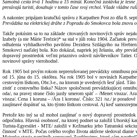
Samotná cesta trvá 1 hodinu a 15 minút. Konečná zastávka je tesne 
presúvajú turisti, dosahuje v tomto čase svoj vrchol. Všade vládne ru
A nakoniec pripájam kratučkú správu z Karpathen Post zo dňa 8. sept
Prevádzka na elektrickej dráhe z Popradu do Smokovca bola znovu o
Takže pokúsim sa to na základe citovaných novinových správ nejako
Izabely (a nie Márie Terézie)* sa stal v júli roku 1904. Začiatok pr
odhalenia vyhliadkového pavilónu Dezidera Szilágyiho na Hrebie
Smokovci naďalej bola. Kto dokázal, napriek jej želaniu, aby prev
dopravný prostriedok veľmi priaznivo oslovil návštevníkov Tatier. 
novinové správy vierohodné.
Rok 1905 bol prvým rokom neprerušovanej prevádzky omnibusu počas
od 15. júna do 15. októbra. Na rok 1905 bol v novinách Karpathe
cestovným lístkom, Obr.3-e., na ktorom je uvedených šesť jázd. Táto 
zistiť z cestovného lístka? Názov spoločnosti prevádzkujúcej omnib
oda/, na pravej strane číslo jazdy smerom späť – /Menet vissza/. A
vissza/. Cena 1 koruna – /Ára 1 korona/. Číslo: 321 /sz./ je porado
zaujímavé dopátrať sa, kto týmto lístkom cestoval. Aj keď samozrejme 
Pretože kto iný sa už mohol zaujímať o nový dopravný prostriedok
odpočinku. Hlavná osobnosť, na ktorej podnet sa založil Uhorský k
Turista-Egyesület - MTE/ založil v Kežmarku jeho Tatranskú sekci
činnosť v MTE. Počas celého svojho života aktívne sledoval dianie v
Majunke stavia pamätník venovaný Zsedényimu, ktorý sám navrhol".