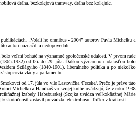
mobilová dráha, bezkolejová tramway, dráha bez koľajníc.
publikáciách. „Volali ho omnibus - 2004" autorov Pavla Michelku a
íto autori naznačili a nedopovedali.
ci bolo veľmi bohaté na významné spoločenské udalosti. V prvom rade
a (1865-1932) od 06. do 29. júla. Ďalšou významnou udalosťou bolo
zidera Szilágyiho (1840-1901), liberálneho politika a po niekoľko
zástupcovia vlády a parlamentu.
mokovci od 17. júla vo vile Lastovička /Fecske/. Prečo je práve táto
. Autori Michelko a Handzuš vo svojej knihe uvádzajú, že v roku 1938
 arcikňažnej Izabely Habsburskej (Szojka uvádza veľkokňažnej Márie
jto skutočnosti zastavil prevádzku elektrobusu. Toľko v krátkosti.