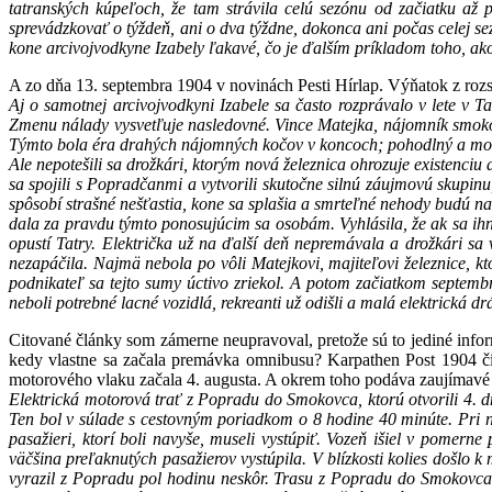
tatranských kúpeľoch, že tam strávila celú sezónu od začiatku a
sprevádzkovať o týždeň, ani o dva týždne, dokonca ani počas celej se
kone arcivojvodkyne Izabely ľakavé, čo je ďalším príkladom toho, ak
A zo dňa 13. septembra 1904 v novinách Pesti Hírlap. Výňatok z rozs
Aj o samotnej arcivojvodkyni Izabele sa často rozprávalo v lete v T
Zmenu nálady vysvetľuje nasledovné. Vince Matejka, nájomník smokov
Týmto bola éra drahých nájomných kočov v koncoch; pohodlný a moder
Ale nepotešili sa drožkári, ktorým nová železnica ohrozuje existenciu 
sa spojili s Popradčanmi a vytvorili skutočne silnú záujmovú skupinu
spôsobí strašné nešťastia, kone sa splašia a smrteľné nehody budú n
dala za pravdu týmto ponosujúcim sa osobám. Vyhlásila, že ak sa ihn
opustí Tatry. Električka už na ďalší deň nepremávala a drožkári sa 
nezapáčila. Najmä nebola po vôli Matejkovi, majiteľovi železnice, 
podnikateľ sa tejto sumy úctivo zriekol. A potom začiatkom septembr
neboli potrebné lacné vozidlá, rekreanti už odišli a malá elektrická d
Citované články som zámerne neupravoval, pretože sú to jediné infor
kedy vlastne sa začala premávka omnibusu? Karpathen Post 1904 čísl
motorového vlaku začala 4. augusta. A okrem toho podáva zaujímavé 
Elektrická motorová trať z Popradu do Smokovca, ktorú otvorili 4. 
Ten bol v súlade s cestovným poriadkom o 8 hodine 40 minúte. Pri n
pasažieri, ktorí boli navyše, museli vystúpiť. Vozeň išiel v pomer
väčšina preľaknutých pasažierov vystúpila. V blízkosti kolies došl
vyrazil z Popradu pol hodinu neskôr. Trasu z Popradu do Smokovca a