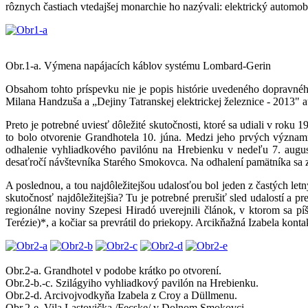
rôznych častiach vtedajšej monarchie ho nazývali: elektrický automo
Obr.1-a. Výmena napájacích káblov systému Lombard-Gerin
Obsahom tohto príspevku nie je popis histórie uvedeného dopravné
Milana Handzuša a „Dejiny Tatranskej elektrickej železnice - 2013" a
Preto je potrebné uviesť dôležité skutočnosti, ktoré sa udiali v r
to bolo otvorenie Grandhotela 10. júna. Medzi jeho prvých význam
odhalenie vyhliadkového pavilónu na Hrebienku v nedeľu 7. august
desaťročí návštevníka Starého Smokovca. Na odhalení pamätníka sa 
A poslednou, a tou najdôležitejšou udalosťou bol jeden z častých le
skutočnosť najdôležitejšia? Tu je potrebné prerušiť sled udalostí a
regionálne noviny Szepesi Hiradó uverejnili článok, v ktorom sa p
Terézie)*, a kočiar sa prevrátil do priekopy. Arcikňažná Izabela konta
Obr.2-a. Grandhotel v podobe krátko po otvorení.
Obr.2-b.-c. Szilágyiho vyhliadkový pavilón na Hrebienku.
Obr.2-d. Arcivojvodkyňa Izabela z Croy a Düllmenu.
Obr.2-e. Vila Lastovička /Fecske/ v Dolnom Smokovci.