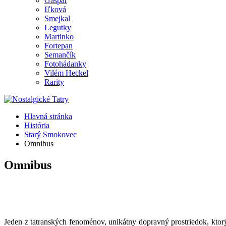
Gašpar
Iľková
Smejkal
Legutky
Martinko
Fortepan
Semančík
Fotohádanky
Vilém Heckel
Rarity
Hlavná stránka
História
Starý Smokovec
Omnibus
Omnibus
Jeden z tatranských fenoménov, unikátny dopravný prostriedok, kt