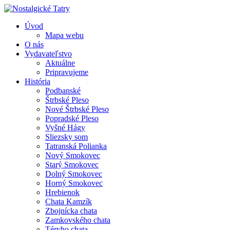
Úvod
Mapa webu
O nás
Vydavateľstvo
Aktuálne
Pripravujeme
História
Podbanské
Štrbské Pleso
Nové Štrbské Pleso
Popradské Pleso
Vyšné Hágy
Sliezsky som
Tatranská Polianka
Nový Smokovec
Starý Smokovec
Dolný Smokovec
Horný Smokovec
Hrebienok
Chata Kamzík
Zbojnícka chata
Zamkovského chata
Téryho chata