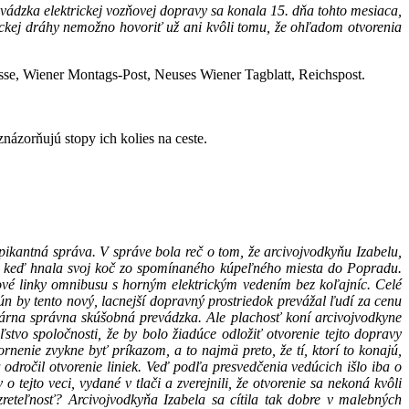
ádzka elektrickej vozňovej dopravy sa konala 15. dňa tohto mesiaca,
ickej dráhy nemožno hovoriť už ani kvôli tomu, že ohľadom otvorenia
Presse, Wiener Montags-Post, Neuses Wiener Tagblatt, Reichspost.
ázorňujú stopy ich kolies na ceste.
pikantná správa. V správe bola reč o tom, že arcivojvodkyňu Izabelu,
ne, keď hnala svoj koč zo spomínaného kúpeľného miesta do Popradu.
ové linky omnibusu s horným elektrickým vedením bez koľajníc. Celé
ún by tento nový, lacnejší dopravný prostriedok prevážal ľudí za cenu
ulárna správna skúšobná prevádzka. Ale plachosť koní arcivojvodkyne
ľstvo spoločnosti, že by bolo žiadúce odložiť otvorenie tejto dopravy
nenie zvykne byť príkazom, a to najmä preto, že tí, ktorí to konajú,
odročil otvorenie liniek. Veď podľa presvedčenia vedúcich išlo iba o
tejto veci, vydané v tlači a zverejnili, že otvorenie sa nekoná kvôli
reteľnosť? Arcivojvodkyňa Izabela sa cítila tak dobre v malebných