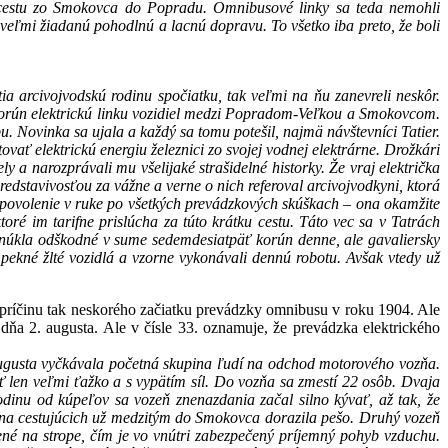
a cestu zo Smokovca do Popradu. Omnibusové linky sa teda nemohli
 veľmi žiadanú pohodlnú a lacnú dopravu. To všetko iba preto, že boli
ia arcivojvodskú rodinu spočiatku, tak veľmi na ňu zanevreli neskôr.
 korún elektrickú linku vozidiel medzi Popradom-Veľkou a Smokovcom.
Novinka sa ujala a každý sa tomu potešil, najmä návštevníci Tatier.
ovať elektrickú energiu železnici zo svojej vodnej elektrárne. Drožkári
 a narozprávali mu všelijaké strašidelné historky. Že vraj električka
dstavivosťou za vážne a verne o nich referoval arcivojvodkyni, ktorá
j povolenie v ruke po všetkých prevádzkových skúškach – ona okamžite
oré im tarifne prislúcha za túto krátku cestu. Táto vec sa v Tatrách
ponúkla odškodné v sume sedemdesiatpäť korún denne, ale gavaliersky
 pekné žlté vozidlá a vzorne vykonávali dennú robotu. Avšak vtedy už
e príčinu tak neskorého začiatku prevádzky omnibusu v roku 1904. Ale
dňa 2. augusta. Ale v čísle 33. oznamuje, že prevádzka elektrického
 augusta vyčkávala početná skupina ľudí na odchod motorového vozňa.
 len veľmi ťažko a s vypätím síl. Do vozňa sa zmestí 22 osôb. Dvaja
odinu od kúpeľov sa vozeň znenazdania začal silno kývať, až tak, že
šina cestujúcich už medzitým do Smokovca dorazila pešo. Druhý vozeň
ené na strope, čím je vo vnútri zabezpečený príjemný pohyb vzduchu.