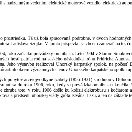
bil s nadzemným vedením, elektrické motorové vozidlo, elektrická auto
ho prostriedku. Tá už bola spracovaná podrobne, v dvoch hodnotných 
utora Ladislava Szojku. V tomto príspevku sa chcem zamerať na to, čo t
oku 1904, roku začiatku prevádzky omnibusu. Leto 1904 v Starom Smokov
ných hostí patrila rodina saského následníka trónu Fridricha August
a. Jeho výstavbu realizoval Uhorský karpatský spolok, na počesť De
zúčastnili okrem významných členov Uhorského karpatského spolku aj 
tných pobytov arcivojvodkyne Izabely (1856-1931) s rodinou v Dolnom S
 presunúť sa do roku 1906, roku, kedy sa prevádzka omnibusu ukončila
íše zhruba toto: v roku 1906 došlo ku kolízii elektrobusu s kočiarom
ktovala predsedu uhorskej vlády grófa Istvána Tiszu, a ten na základe te