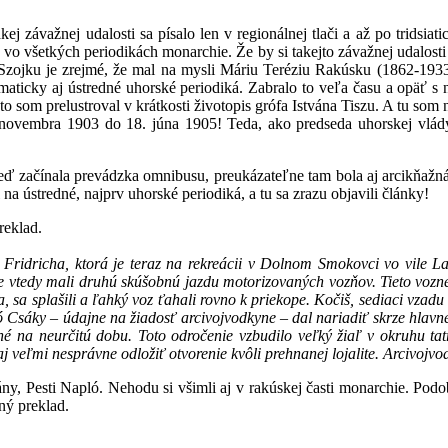
j závažnej udalosti sa písalo len v regionálnej tlači a až po tridsiat
e vo všetkých periodikách monarchie. Že by si takejto závažnej udalost
na Szojku je zrejmé, že mal na mysli Máriu Teréziu Rakúsku (1862-19
maticky aj ústredné uhorské periodiká. Zabralo to veľa času a opäť s 
som prelustroval v krátkosti životopis grófa Istvána Tiszu. A tu som na
 novembra 1903 do 18. júna 1905! Teda, ako predseda uhorskej vlád
keď začínala prevádzka omnibusu, preukázateľne tam bola aj arcikňažn
 na ústredné, najprv uhorské periodiká, a tu sa zrazu objavili články!
reklad.
 Fridricha, ktorá je teraz na rekreácii v Dolnom Smokovci vo vile L
 vtedy mali druhú skúšobnú jazdu motorizovaných vozňov. Tieto vozne
 sa splašili a ľahký voz ťahali rovno k priekope. Kočiš, sediaci vzadu 
ó Csáky – údajne na žiadosť arcivojvodkyne – dal nariadiť skrze hlav
né na neurčitú dobu. Toto odročenie vzbudilo veľký žiaľ v okruhu ta
 veľmi nesprávne odložiť otvorenie kvôli prehnanej lojalite. Arcivojv
y, Pesti Napló. Nehodu si všimli aj v rakúskej časti monarchie. Podo
ný preklad.