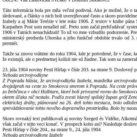
Táto informácia bola pre mňa veľmi podivná. Ako je možné, že o take
sledované, a články o nich boli uverejňované často a skoro pravideln
Izabely a aj Márie Terézie v lete roku 1906. Z textov v knihe pá
Karpathen Post som nenašiel nič. Preto som začal prehľadávať syste
1906 v Tatrách nenachádzali! To už vo mne vzbudilo podozrenie. Preto 
ministerský predseda Uhorska a jeho funkčné obdobie trvalo od 3.
premiér.
Takže sa znovu vrátime do roku 1904, kde je potvrdené, že v čase, 
že existujú, ale o predmetnej kolízii nie sú žiadne. Tak som sa zameral
23. júla 1904 noviny Pesti Hírlap v čísle 203. na strane 9. Doslovný p
Nehoda arcivojvodkyne
Z Popradu hlásia, že arcivojvodkyňa Izabela, manželka arcivojvodu
dvojzáprah na ceste zo Smokovca smerom k Popradu. Na ceste práve
zo žrebčinca v obci Halbturn, ktoré boli privezené rovno do Smokovca,
okrem úľaku nič nestalo. Podľa zvesti hlavný spišský župan gróf Zen
elektrickej dráhy, plánované na 26. deň tohto mesiaca, bolo odlože
sprevádzkovanie tohto nového dopravného prostriedku. Bolo by naozaj
Skoro rovnaký text publikovali aj noviny Szeged és Vidéke, Alkotmán
však začal v tejto veci konať. V prospech koho asi? Nasleduje doslov
Pesti Hírlap v čísle 204., na strane 9., 24. júla 1904
Nehoda arcivojvodkyne Izabely