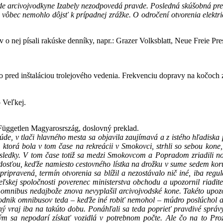
ode arcivojvodkyne Izabely nezodpovedá pravde. Posledná skúšobná prev
vôbec nemohlo dôjsť k prípadnej zrážke. O odročení otvorenia elektr
kov o nej písali rakúske denníky, napr.: Grazer Volksblatt, Neue Freie 
pred inštaláciou trolejového vedenia. Frekvenciu dopravy na kočoch zn
 Veľkej.
 Független Magyarosrszág, doslovný preklad.
e, v tlači hlavného mesta sa objavila zaujímavá a z istého hľadiska 
, ktorá bola v tom čase na rekreácii v Smokovci, strhli so sebou ko
ásledky. V tom čase totiž sa medzi Smokovcom a Popradom zriadili n
radosťou, keďže namiesto cestovného lístka na drožku v sume sedem kor
pripravená, termín otvorenia sa blížil a nezostávalo nič iné, iba reg
eľskej spoločnosti poverenec ministerstva obchodu a upozornil riadite
omnibus nedajbože znova nevyplašil arcivojvodské kone. Takéto upozor
Podnik omnibusov teda – keďže iné robiť nemohol – múdro poslúchol a 
ý vraj iba na takúto dobu. Ponáhľali sa teda poprieť pravdivé správy o 
kým sa nepodarí získať vozidlá v potrebnom počte. Ale čo na to Proz