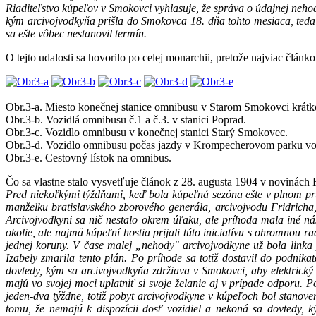
Riaditeľstvo kúpeľov v Smokovci vyhlasuje, že správa o údajnej neh
kým arcivojvodkyňa prišla do Smokovca 18. dňa tohto mesiaca, teda 
sa ešte vôbec nestanovil termín.
O tejto udalosti sa hovorilo po celej monarchii, pretože najviac člán
Obr.3-a. Miesto konečnej stanice omnibusu v Starom Smokovci krátko 
Obr.3-b. Vozidlá omnibusu č.1 a č.3. v stanici Poprad.
Obr.3-c. Vozidlo omnibusu v konečnej stanici Starý Smokovec.
Obr.3-d. Vozidlo omnibusu počas jazdy v Krompecherovom parku vo
Obr.3-e. Cestovný lístok na omnibus.
Čo sa vlastne stalo vysvetľuje článok z 28. augusta 1904 v novinách
Pred niekoľkými týždňami, keď bola kúpeľná sezóna ešte v plnom prúd
manželku bratislavského zborového generála, arcivojvodu Fridricha
Arcivojvodkyni sa nič nestalo okrem úľaku, ale príhoda mala iné n
okolie, ale najmä kúpeľní hostia prijali túto iniciatívu s ohromnou 
jednej koruny. V čase malej „nehody" arcivojvodkyne už bola linka 
Izabely zmarila tento plán. Po príhode sa totiž dostavil do podnikat
dovtedy, kým sa arcivojvodkyňa zdržiava v Smokovci, aby elektrický 
majú vo svojej moci uplatniť si svoje želanie aj v prípade odporu. 
jeden-dva týždne, totiž pobyt arcivojvodkyne v kúpeľoch bol stanoven
tomu, že nemajú k dispozícii dosť vozidiel a nekoná sa dovtedy, 