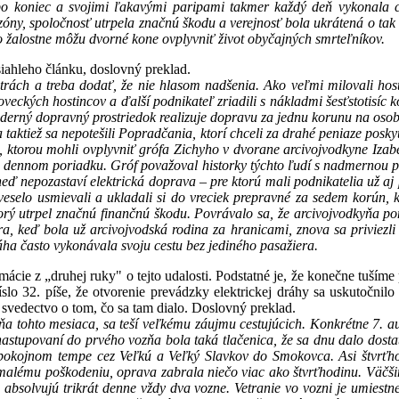
ž po koniec a svojimi ľakavými paripami takmer každý deň vykonal
zóny, spoločnosť utrpela značnú škodu a verejnosť bola ukrátená o tak
o žalostne môžu dvorné kone ovplyvniť život obyčajných smrteľníkov.
iahleho článku, doslovný preklad.
atrách a treba dodať, že nie hlasom nadšenia. Ako veľmi milovali host
eckých hostincov a ďalší podnikateľ zriadili s nákladmi šesťstotisíc
ný dopravný prostriedok realizuje dopravu za jednu korunu na osobu. 
a taktiež sa nepotešili Popradčania, ktorí chceli za drahé peniaze poskyt
, ktorou mohli ovplyvniť grófa Zichyho v dvorane arcivojvodkyne Izabely
a dennom poriadku. Gróf považoval historky týchto ľudí s nadmernou pre
eď nepozastaví elektrická doprava – pre ktorú mali podnikatelia už a
veselo usmievali a ukladali si do vreciek prepravné za sedem korún, kt
ktorý utrpel značnú finančnú škodu. Povrávalo sa, že arcivojvodkyňa 
a, keď bola už arcivojvodská rodina za hranicami, znova sa priviezli
ráha často vykonávala svoju cestu bez jediného pasažiera.
mácie z „druhej ruky" o tejto udalosti. Podstatné je, že konečne tuším
o 32. píše, že otvorenie prevádzky elektrickej dráhy sa uskutočnilo 
svedectvo o tom, čo sa tam dialo. Doslovný preklad.
dňa tohto mesiaca, sa teší veľkému záujmu cestujúcich. Konkrétne 7.
astupovaní do prvého vozňa bola taká tlačenica, že sa dnu dalo dostať
ne pokojnom tempe cez Veľkú a Veľký Slavkov do Smokovca. Asi štvrťh
o k malému poškodeniu, oprava zabrala niečo viac ako štvrťhodinu. Väč
bsolvujú trikrát denne vždy dva vozne. Vetranie vo vozni je umiestn