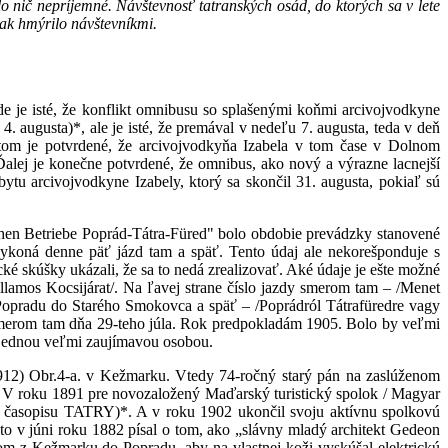
 nič nepríjemné. Návštevnosť tatranských osád, do ktorých sa v lete
tak hmýrilo návštevníkmi.
e je isté, že konflikt omnibusu so splašenými koňmi arcivojvodkyne
. augusta)*, ale je isté, že premával v nedeľu 7. augusta, teda v deň
tom je potvrdené, že arcivojvodkyňa Izabela v tom čase v Dolnom
alej je konečne potvrdené, že omnibus, ako nový a výrazne lacnejší
ytu arcivojvodkyne Izabely, ktorý sa skončil 31. augusta, pokiaľ sú
hen Betriebe Poprád-Tátra-Füred" bolo obdobie prevádzky stanovené
ykoná denne päť jázd tam a späť. Tento údaj ale nekorešponduje s
ké skúšky ukázali, že sa to nedá zrealizovať. Aké údaje je ešte možné
llamos Kocsijárat/. Na ľavej strane číslo jazdy smerom tam – /Menet
Z Popradu do Starého Smokovca a späť – /Poprádról Tátrafüredre vagy
du smerom tam dňa 29-teho júla. Rok predpokladám 1905. Bolo by veľmi
 s jednou veľmi zaujímavou osobou.
1912) Obr.4-a. v Kežmarku. Vtedy 74-ročný starý pán na zaslúženom
. V roku 1891 pre novozaložený Maďarský turistický spolok / Magyar
21 časopisu TATRY)*. A v roku 1902 ukončil svoju aktívnu spolkovú
kto v júni roku 1882 písal o tom, ako „slávny mladý architekt Gedeon
m z Kežmarku do Popradu, aby na vlastnej koži vyskúšal elektrickú