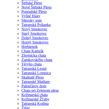
Štrbské Pleso
Nové Štrbské Pleso
Popradské Pleso
Vyšné Hágy
Sliezsky som
Tatranská Polianka
Nový Smokovec
Starý Smokovec
Dolný Smokovec
Horný Smokovec
Hrebienok
Chata Kamzík
Zbojnícka chata
Zamkovského chata
Téryho chata
Tatranská Lesná
Tatranská Lomnica
Skalnaté Pleso
Tatranské Matliare
Palenčárov dom
Chata pri Zelenom plese
Kežmarská chata
Kežmarské Žľaby
Tatranská Kotlina
Ždiar