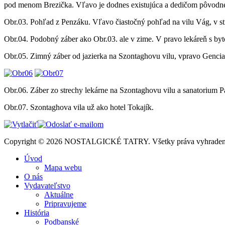
pod menom Brezička. Vľavo je dodnes existujúca a dedičom pôvodného
Obr.03. Pohľad z Penzáku. Vľavo čiastočný pohľad na vilu Vág, v st
Obr.04. Podobný záber ako Obr.03. ale v zime. V pravo lekáreň s b
Obr.05. Zimný záber od jazierka na Szontaghovu vilu, vpravo Gencia
Obr.06. Záber zo strechy lekárne na Szontaghovu vilu a sanatorium 
Obr.07. Szontaghova vila už ako hotel Tokajík.
Copyright © 2026 NOSTALGICKÉ TATRY. Všetky práva vyhraden
Úvod
Mapa webu
O nás
Vydavateľstvo
Aktuálne
Pripravujeme
História
Podbanské