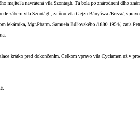
 majiteľa navrátená vila Szontagh. Tá bola po znárodnení dlho známa
rede záberu vila Szontágh, za ňou vila Gejzu Bányásza /Breza/, vpra
ytom lekárnika, Mgr.Pharm. Samuela Búľovského /1880-1954/, zaťa Pe
na.
Palace krátko pred dokončením. Celkom vpravo vila Cyclamen už v proc
é.