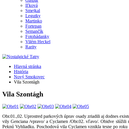
Gašpar
Iľková
Smejkal
Legutky
Martinko
Fortepan
Semančík
Fotohádanky
Vilém Heckel
Rarity
Hlavná stránka
História
Nový Smokovec
Vila Szontágh
Vila Szontágh
Obr.01.,02. Uprostred parkových úprav osady zriadili aj dodnes exis
vily Genciana /vpravo/ a Cyclamen /Obr.02. vľavo/. Obidve slúžili n
Peknú Vyhliadku. Poschodová vila Cyclamen vznikla tesne po roku 