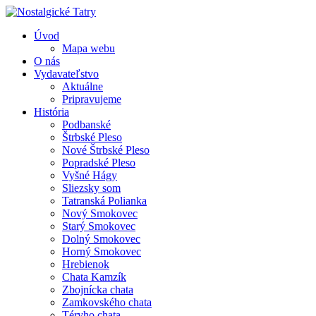
Úvod
Mapa webu
O nás
Vydavateľstvo
Aktuálne
Pripravujeme
História
Podbanské
Štrbské Pleso
Nové Štrbské Pleso
Popradské Pleso
Vyšné Hágy
Sliezsky som
Tatranská Polianka
Nový Smokovec
Starý Smokovec
Dolný Smokovec
Horný Smokovec
Hrebienok
Chata Kamzík
Zbojnícka chata
Zamkovského chata
Téryho chata