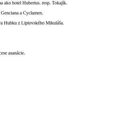
 ako hotel Hubertus. resp. Tokajík.
vo Genciana a Cyclamen.
tra Hubku z Liptovského Mikuláša.
ese asanácie.