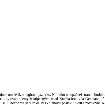
tujúce umelé Szontaghovo jazierko. Nad ním na opačnej strane chodníka,
a ubytovanie letných kúpeľných hostí. Staršia bola vila Genciana, tú
1910. Rozobrali ju v roku 1935 a znovu postavili vedľa zotavovne Ka