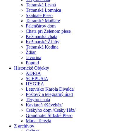
Tatranská Lesná
Tatranská Lomnica
Skalnaté Pleso
Tatranské Matliare
Palenčárov dom
Chata pri Zelenom plese
Kežmarská chata
Kežmarské Žľaby
Tatranská Kotlina
Ždiar
Javorina
Poprad
Historické Objekty
ADRIA
SCEPUSIA
HYGIEA
Letovisko Karola Divalda
Poštový a telegrafný úrad
Téryho chata
Kaviareň /Kávéház/
Csákyho dom /Csáky Ház/
Grandhotel Štrbské Pleso
Mária Terézia
Z archívov