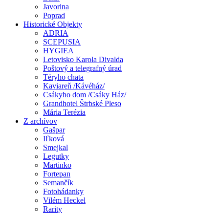
Javorina
Poprad
Historické Objekty
ADRIA
SCEPUSIA
HYGIEA
Letovisko Karola Divalda
Poštový a telegrafný úrad
Téryho chata
Kaviareň /Kávéház/
Csákyho dom /Csáky Ház/
Grandhotel Štrbské Pleso
Mária Terézia
Z archívov
Gašpar
Iľková
Smejkal
Legutky
Martinko
Fortepan
Semančík
Fotohádanky
Vilém Heckel
Rarity