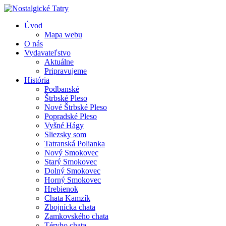
Úvod
Mapa webu
O nás
Vydavateľstvo
Aktuálne
Pripravujeme
História
Podbanské
Štrbské Pleso
Nové Štrbské Pleso
Popradské Pleso
Vyšné Hágy
Sliezsky som
Tatranská Polianka
Nový Smokovec
Starý Smokovec
Dolný Smokovec
Horný Smokovec
Hrebienok
Chata Kamzík
Zbojnícka chata
Zamkovského chata
Téryho chata