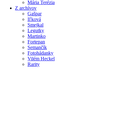
Mária Terézia
Z archívov
Gašpar
Iľková
Smejkal
Legutky
Martinko
Fortepan
Semančík
Fotohádanky
Vilém Heckel
Rarity