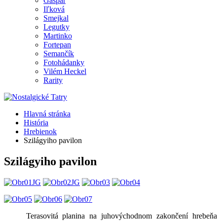
Gašpar
Iľková
Smejkal
Legutky
Martinko
Fortepan
Semančík
Fotohádanky
Vilém Heckel
Rarity
Hlavná stránka
História
Hrebienok
Szilágyiho pavilon
Szilágyiho pavilon
Terasovitá planina na juhovýchodnom zakončení hrebeňa