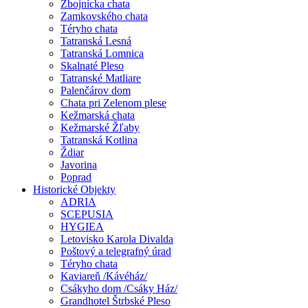
Zbojnícka chata
Zamkovského chata
Téryho chata
Tatranská Lesná
Tatranská Lomnica
Skalnaté Pleso
Tatranské Matliare
Palenčárov dom
Chata pri Zelenom plese
Kežmarská chata
Kežmarské Žľaby
Tatranská Kotlina
Ždiar
Javorina
Poprad
Historické Objekty
ADRIA
SCEPUSIA
HYGIEA
Letovisko Karola Divalda
Poštový a telegrafný úrad
Téryho chata
Kaviareň /Kávéház/
Csákyho dom /Csáky Ház/
Grandhotel Štrbské Pleso