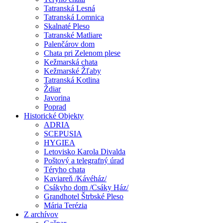
Tatranská Lesná
Tatranská Lomnica
Skalnaté Pleso
Tatranské Matliare
Palenčárov dom
Chata pri Zelenom plese
Kežmarská chata
Kežmarské Žľaby
Tatranská Kotlina
Ždiar
Javorina
Poprad
Historické Objekty
ADRIA
SCEPUSIA
HYGIEA
Letovisko Karola Divalda
Poštový a telegrafný úrad
Téryho chata
Kaviareň /Kávéház/
Csákyho dom /Csáky Ház/
Grandhotel Štrbské Pleso
Mária Terézia
Z archívov