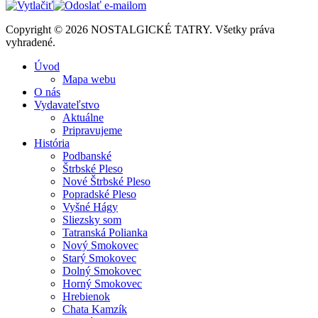
Copyright © 2026 NOSTALGICKÉ TATRY. Všetky práva
vyhradené.
Úvod
Mapa webu
O nás
Vydavateľstvo
Aktuálne
Pripravujeme
História
Podbanské
Štrbské Pleso
Nové Štrbské Pleso
Popradské Pleso
Vyšné Hágy
Sliezsky som
Tatranská Polianka
Nový Smokovec
Starý Smokovec
Dolný Smokovec
Horný Smokovec
Hrebienok
Chata Kamzík