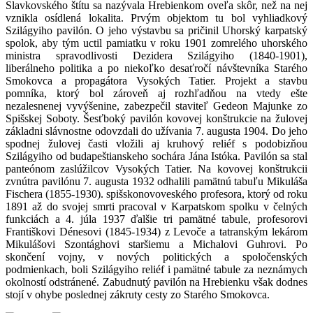
Slavkovského štítu sa nazývala Hrebienkom oveľa skôr, než na nej
vznikla osídlená lokalita. Prvým objektom tu bol vyhliadkový
Szilágyiho pavilón. O jeho výstavbu sa pričinil Uhorský karpatský
spolok, aby tým uctil pamiatku v roku 1901 zomrelého uhorského
ministra spravodlivosti Dezidera Szilágyiho (1840-1901),
liberálneho politika a po niekoľko desaťročí návštevníka Starého
Smokovca a propagátora Vysokých Tatier. Projekt a stavbu
pomníka, ktorý bol zároveň aj rozhľadňou na vtedy ešte
nezalesnenej vyvýšenine, zabezpečil staviteľ Gedeon Majunke zo
Spišskej Soboty. Šesťboký pavilón kovovej konštrukcie na žulovej
základni slávnostne odovzdali do užívania 7. augusta 1904. Do jeho
spodnej žulovej časti vložili aj kruhový reliéf s podobizňou
Szilágyiho od budapeštianskeho sochára Jána Istóka. Pavilón sa stal
panteónom zaslúžilcov Vysokých Tatier. Na kovovej konštrukcii
zvnútra pavilónu 7. augusta 1932 odhalili pamätnú tabuľu Mikuláša
Fischera (1855-1930). spišskonovoveského profesora, ktorý od roku
1891 až do svojej smrti pracoval v Karpatskom spolku v čelných
funkciách a 4. júla 1937 ďalšie tri pamätné tabule, profesorovi
Františkovi Dénesovi (1845-1934) z Levoče a tatranským lekárom
Mikulášovi Szontághovi staršiemu a Michalovi Guhrovi. Po
skončení vojny, v nových politických a spoločenských
podmienkach, boli Szilágyiho reliéf i pamätné tabule za neznámych
okolností odstránené. Zabudnutý pavilón na Hrebienku však dodnes
stojí v ohybe poslednej zákruty cesty zo Starého Smokovca.