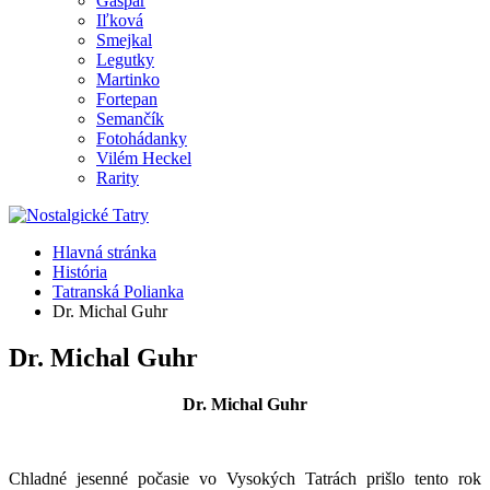
Gašpar
Iľková
Smejkal
Legutky
Martinko
Fortepan
Semančík
Fotohádanky
Vilém Heckel
Rarity
Hlavná stránka
História
Tatranská Polianka
Dr. Michal Guhr
Dr. Michal Guhr
Dr. Michal Guhr
Chladné jesenné počasie vo Vysokých Tatrách prišlo tento rok