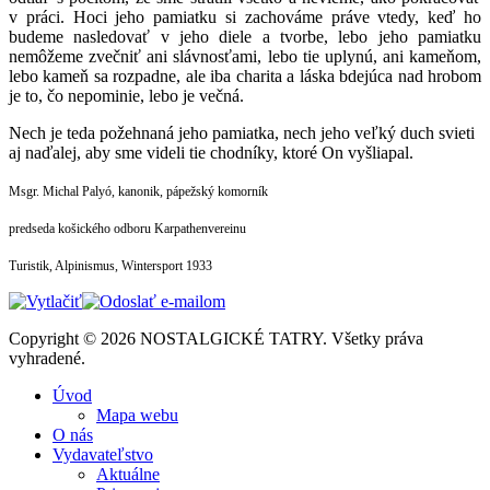
v práci. Hoci jeho pamiatku si zachováme práve vtedy, keď ho
budeme nasledovať v jeho diele a tvorbe, lebo jeho pamiatku
nemôžeme zvečniť ani slávnosťami, lebo tie uplynú, ani kameňom,
lebo kameň sa rozpadne, ale iba charita a láska bdejúca nad hrobom
je to, čo nepominie, lebo je večná.
Nech je teda požehnaná jeho pamiatka, nech jeho veľký duch svieti
aj naďalej, aby sme videli tie chodníky, ktoré On vyšliapal.
Msgr. Michal Palyó, kanonik, pápežský komorník
predseda košického odboru Karpathenvereinu
Turistik, Alpinismus, Wintersport 1933
Copyright © 2026 NOSTALGICKÉ TATRY. Všetky práva
vyhradené.
Úvod
Mapa webu
O nás
Vydavateľstvo
Aktuálne