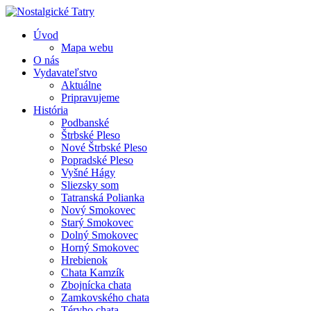
Úvod
Mapa webu
O nás
Vydavateľstvo
Aktuálne
Pripravujeme
História
Podbanské
Štrbské Pleso
Nové Štrbské Pleso
Popradské Pleso
Vyšné Hágy
Sliezsky som
Tatranská Polianka
Nový Smokovec
Starý Smokovec
Dolný Smokovec
Horný Smokovec
Hrebienok
Chata Kamzík
Zbojnícka chata
Zamkovského chata
Téryho chata