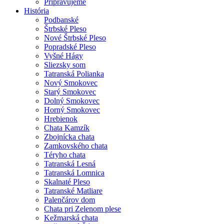
Pripravujeme
História
Podbanské
Štrbské Pleso
Nové Štrbské Pleso
Popradské Pleso
Vyšné Hágy
Sliezsky som
Tatranská Polianka
Nový Smokovec
Starý Smokovec
Dolný Smokovec
Horný Smokovec
Hrebienok
Chata Kamzík
Zbojnícka chata
Zamkovského chata
Téryho chata
Tatranská Lesná
Tatranská Lomnica
Skalnaté Pleso
Tatranské Matliare
Palenčárov dom
Chata pri Zelenom plese
Kežmarská chata