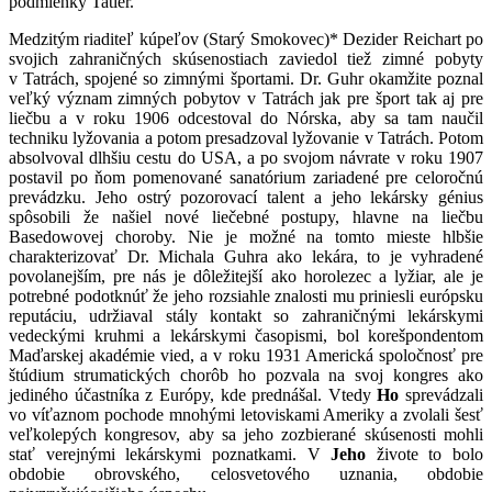
podmienky Tatier.
Medzitým riaditeľ kúpeľov (Starý Smokovec)* Dezider Reichart po
svojich zahraničných skúsenostiach zaviedol tiež zimné pobyty
v Tatrách, spojené so zimnými športami. Dr. Guhr okamžite poznal
veľký význam zimných pobytov v Tatrách jak pre šport tak aj pre
liečbu a v roku 1906 odcestoval do Nórska, aby sa tam naučil
techniku lyžovania a potom presadzoval lyžovanie v Tatrách. Potom
absolvoval dlhšiu cestu do USA, a po svojom návrate v roku 1907
postavil po ňom pomenované sanatórium zariadené pre celoročnú
prevádzku. Jeho ostrý pozorovací talent a jeho lekársky génius
spôsobili že našiel nové liečebné postupy, hlavne na liečbu
Basedowovej choroby. Nie je možné na tomto mieste hlbšie
charakterizovať Dr. Michala Guhra ako lekára, to je vyhradené
povolanejším, pre nás je dôležitejší ako horolezec a lyžiar, ale je
potrebné podotknúť že jeho rozsiahle znalosti mu priniesli európsku
reputáciu, udržiaval stály kontakt so zahraničnými lekárskymi
vedeckými kruhmi a lekárskymi časopismi, bol korešpondentom
Maďarskej akadémie vied, a v roku 1931 Americká spoločnosť pre
štúdium strumatických chorôb ho pozvala na svoj kongres ako
jediného účastníka z Európy, kde prednášal. Vtedy
Ho
sprevádzali
vo víťaznom pochode mnohými letoviskami Ameriky a zvolali šesť
veľkolepých kongresov, aby sa jeho zozbierané skúsenosti mohli
stať verejnými lekárskymi poznatkami. V
Jeho
živote to bolo
obdobie obrovského, celosvetového uznania, obdobie