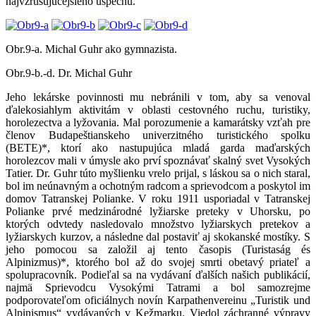
najvzrušujúcejšieho úspechu.
Obr.9-a. Michal Guhr ako gymnazista.
Obr.9-b.-d. Dr. Michal Guhr
Jeho lekárske povinnosti mu nebránili v tom, aby sa venoval
ďalekosiahlym aktivitám v oblasti cestovného ruchu, turistiky,
horolezectva a lyžovania. Mal porozumenie a kamarátsky vzťah pre
členov Budapeštianskeho univerzitného turistického spolku
(BETE)*, ktorí ako nastupujúca mladá garda maďarských
horolezcov mali v úmysle ako prví spoznávať skalný svet Vysokých
Tatier. Dr. Guhr túto myšlienku vrelo prijal, s láskou sa o nich staral,
bol im neúnavným a ochotným radcom a sprievodcom a poskytol im
domov Tatranskej Polianke. V roku 1911 usporiadal v Tatranskej
Polianke prvé medzinárodné lyžiarske preteky v Uhorsku, po
ktorých odvtedy nasledovalo množstvo lyžiarskych pretekov a
lyžiarskych kurzov, a následne dal postaviť aj skokanské mostíky. S
jeho pomocou sa založil aj tento časopis (Turistaság és
Alpinizmus)*, ktorého bol až do svojej smrti obetavý priateľ a
spolupracovník. Podieľal sa na vydávaní ďalších našich publikácií,
najmä Sprievodcu Vysokými Tatrami a bol samozrejme
podporovateľom oficiálnych novín Karpathenvereinu „Turistik und
Alpinismus“ vydávaných v Kežmarku. Viedol záchranné výpravy