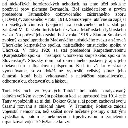
pri niekoľkých horolezeckých nehodách, na tento účel pokusne
používal psov plemena Bernardín. Bol zakladateľom a prvým
predsedom Tatranského dobrovoľného záchranného zboru
(TÖMB)*, založeného v roku 1913. Samozrejme, aktívne sa zapájal
do všetkých činností týkajúcich sa cestovného ruchu, stál pri
založení Maďarského turistického zväzu a Maďarského lyžiarskeho
zväzu. Na počesť jeho zásluh bol v roku 1918 v Starom Smokovci
zvolený za spolupredsedu Maďarského turistického zväzu a zároveň
Uhorského karpatského spolku, najstaršieho turistického spolku v
Uhorsku. V roku 1920 sa stal predsedom Karpathenvereinu
(Karpatského spolku – nástupcu Uhorského karpatského spolku na
Slovensku)*. Sliezsky dom bol okrem iného postavený aj s jeho
obetavosťou a finančným prispením. Keď to všetko v skratke
vymenúvame, sotva dokážeme vykresliť celistvý obraz jeho
činnosti, ktorá bola vykonávaná s najväčšou starostlivosťou,
odbornosťou, obetavosťou a láskou.
Turistický ruch vo Vysokých Tatrách bol náhle paralyzovaný
jedným veľkým svetovým požiarom keď sa uprostred leta 1914 celé
Tatry vyprázdnili za tri dni. Doktor Guhr si aj potom zachoval svoju
úžasnú rozvahu a chladnú hlavu, V Tatranskej Polianke založil
vojenskú nemocnicu, tiež skúšal nové liečebné postupy s dobrými
výsledkami, potom s nekonečnou trpezlivosťou a zanietením
organizoval vojenské lyžiarske kurzy.