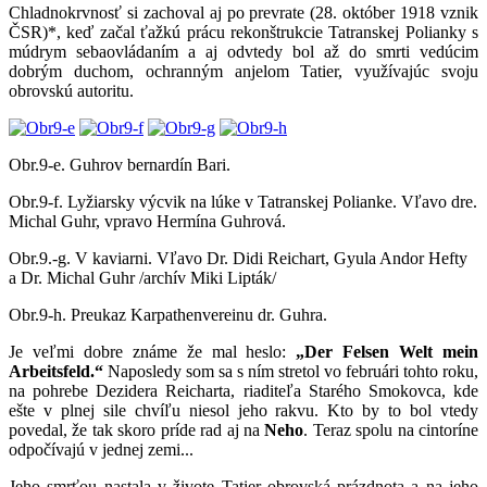
Chladnokrvnosť si zachoval aj po prevrate (28. október 1918 vznik
ČSR)*, keď začal ťažkú prácu rekonštrukcie Tatranskej Polianky s
múdrym sebaovládaním a aj odvtedy bol až do smrti vedúcim
dobrým duchom, ochranným anjelom Tatier, využívajúc svoju
obrovskú autoritu.
Obr.9-e. Guhrov bernardín Bari.
Obr.9-f. Lyžiarsky výcvik na lúke v Tatranskej Polianke. Vľavo dre.
Michal Guhr, vpravo Hermína Guhrová.
Obr.9.-g. V kaviarni. Vľavo Dr. Didi Reichart, Gyula Andor Hefty
a Dr. Michal Guhr /archív Miki Lipták/
Obr.9-h. Preukaz Karpathenvereinu dr. Guhra.
Je veľmi dobre známe že mal heslo:
„Der Felsen Welt mein
Arbeitsfeld.“
Naposledy som sa s ním stretol vo februári tohto roku,
na pohrebe Dezidera Reicharta, riaditeľa Starého Smokovca, kde
ešte v plnej sile chvíľu niesol jeho rakvu. Kto by to bol vtedy
povedal, že tak skoro príde rad aj na
Neho
. Teraz spolu na cintoríne
odpočívajú v jednej zemi...
Jeho smrťou nastala v živote Tatier obrovská prázdnota a na jeho