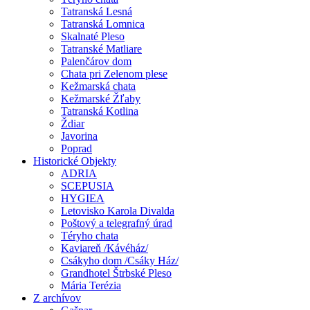
Tatranská Lesná
Tatranská Lomnica
Skalnaté Pleso
Tatranské Matliare
Palenčárov dom
Chata pri Zelenom plese
Kežmarská chata
Kežmarské Žľaby
Tatranská Kotlina
Ždiar
Javorina
Poprad
Historické Objekty
ADRIA
SCEPUSIA
HYGIEA
Letovisko Karola Divalda
Poštový a telegrafný úrad
Téryho chata
Kaviareň /Kávéház/
Csákyho dom /Csáky Ház/
Grandhotel Štrbské Pleso
Mária Terézia
Z archívov