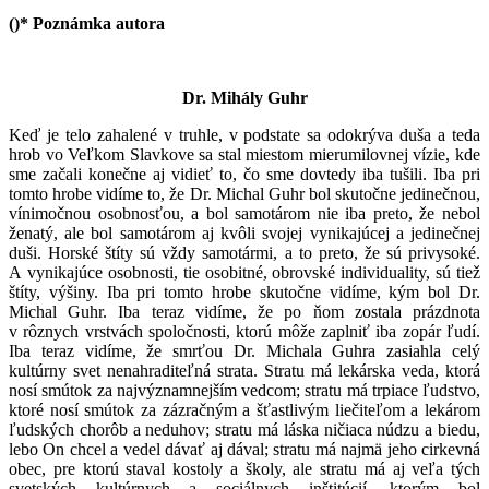
()* Poznámka autora
Dr. Mihály Guhr
Keď je telo zahalené v truhle, v podstate sa odokrýva duša a teda
hrob vo Veľkom Slavkove sa stal miestom mierumilovnej vízie, kde
sme začali konečne aj vidieť to, čo sme dovtedy iba tušili. Iba pri
tomto hrobe vidíme to, že Dr. Michal Guhr bol skutočne jedinečnou,
vínimočnou osobnosťou, a bol samotárom nie iba preto, že nebol
ženatý, ale bol samotárom aj kvôli svojej vynikajúcej a jedinečnej
duši. Horské štíty sú vždy samotármi, a to preto, že sú privysoké.
A vynikajúce osobnosti, tie osobitné, obrovské individuality, sú tiež
štíty, výšiny. Iba pri tomto hrobe skutočne vidíme, kým bol Dr.
Michal Guhr. Iba teraz vidíme, že po ňom zostala prázdnota
v rôznych vrstvách spoločnosti, ktorú môže zaplniť iba zopár ľudí.
Iba teraz vidíme, že smrťou Dr. Michala Guhra zasiahla celý
kultúrny svet nenahraditeľná strata. Stratu má lekárska veda, ktorá
nosí smútok za najvýznamnejším vedcom; stratu má trpiace ľudstvo,
ktoré nosí smútok za zázračným a šťastlivým liečiteľom a lekárom
ľudských chorôb a neduhov; stratu má láska ničiaca núdzu a biedu,
lebo On chcel a vedel dávať aj dával; stratu má najmä jeho cirkevná
obec, pre ktorú staval kostoly a školy, ale stratu má aj veľa tých
svetských kultúrnych a sociálnych inštitúcií, ktorým bol