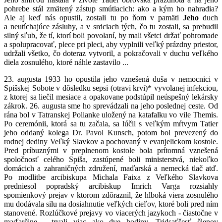
pohrebe stál zmätený zástup smútiacich: ako a kým ho nahradia?
Ale aj keď nás opustil, zostali tu po ňom v pamäti
Jeho
duch
a neutíchajúce zásluhy, a v srdciach tých, čo tu zostali, sa prebudil
silný sľub, že tí, ktorí boli povolaní, by mali všetci držať pohromade
a spolupracovať, plece pri pleci, aby vyplnili veľký prázdny priestor,
udržali všetko, čo doteraz vytvoril, a pokračovali v duchu veľkého
diela zosnulého, ktoré náhle zastavilo ...
23. augusta 1933 ho opustila jeho vznešená duša v nemocnici v
Spišskej Sobote v dôsledku sepsi (otravi krvi)* vyvolanej infekciou,
z ktorej sa liečil mesiace a opakovane podstúpil neúspešný lekársky
zákrok. 26. augusta sme ho sprevádzali na jeho poslednej ceste. Od
rána bol v Tatranskej Polianke uložený na katafalku vo vile Themis.
Po ceremónii, ktorá sa tu začala, sa lúčil s veľkým mŕtvym Tatier
jeho oddaný kolega Dr. Pavol Kunsch, potom bol prevezený do
rodnej dediny Veľký Slavkov a pochovaný v evanjelickom kostole.
Pred príbuznými v preplnenom kostole bola prítomná vznešená
spoločnosť celého Spiša, zastúpené boli ministerstvá, niekoľko
domácich a zahraničných združení, maďarská a nemecká tlač atď.
Po modlitbe arcibiskupa Michala Faixa z Veľkého Slavkova
predniesol popradský arcibiskup Imrich Varga rozsiahly
spomienkový prejav v ktorom zdôraznil, že hlboká viera zosnulého
mu dodávala silu na dosiahnutie veľkých cieľov, ktoré boli pred ním
stanovené. Rozlúčkové prejavy vo viacerých jazykoch - čiastočne v
maďarčine - trvali viac ako dve hodiny. Tridsaťšesť členov