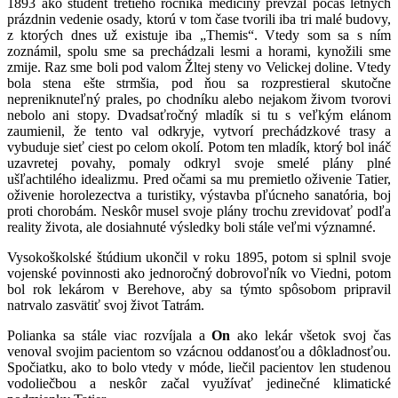
1893 ako študent tretieho ročníka medicíny prevzal počas letných
prázdnin vedenie osady, ktorú v tom čase tvorili iba tri malé budovy,
z ktorých dnes už existuje iba „Themis“. Vtedy som sa s ním
zoznámil, spolu sme sa prechádzali lesmi a horami, kynožili sme
zmije. Raz sme boli pod valom Žltej steny vo Velickej doline. Vtedy
bola stena ešte strmšia, pod ňou sa rozprestieral skutočne
nepreniknuteľný prales, po chodníku alebo nejakom živom tvorovi
nebolo ani stopy. Dvadsaťročný mladík si tu s veľkým elánom
zaumienil, že tento val odkryje, vytvorí prechádzkové trasy a
vybuduje sieť ciest po celom okolí. Potom ten mladík, ktorý bol ináč
uzavretej povahy, pomaly odkryl svoje smelé plány plné
ušľachtilého idealizmu. Pred očami sa mu premietlo oživenie Tatier,
oživenie horolezectva a turistiky, výstavba pľúcneho sanatória, boj
proti chorobám. Neskôr musel svoje plány trochu zrevidovať podľa
reality života, ale dosiahnuté výsledky boli stále veľmi významné.
Vysokoškolské štúdium ukončil v roku 1895, potom si splnil svoje
vojenské povinnosti ako jednoročný dobrovoľník vo Viedni, potom
bol rok lekárom v Berehove, aby sa týmto spôsobom pripravil
natrvalo zasvätiť svoj život Tatrám.
Polianka sa stále viac rozvíjala a
On
ako lekár všetok svoj čas
venoval svojim pacientom so vzácnou oddanosťou a dôkladnosťou.
Spočiatku, ako to bolo vtedy v móde, liečil pacientov len studenou
vodoliečbou a neskôr začal využívať jedinečné klimatické