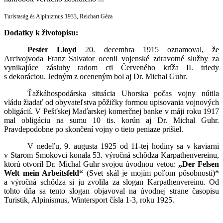
Turistaság és Alpinizmus 1933, Reichart Géza
Dodatky k životopisu:
Pester Lloyd
20. decembra 1915 oznamoval, že
Arcivojvoda Franz Salvator ocenil vojenské zdravotné služby za
vynikajúce zásluhy radom cti Červeného kríža II. triedy
s dekoráciou. Jedným z oceneným bol aj Dr. Michal Guhr.
Ťažkáhospodárska situácia Uhorska počas vojny nútila
vládu žiadať od obyvateľstva pôžičky formou upisovania vojnových
obligácií. V Pešťskej Maďarskej komerčnej banke v máji roku 1917
mal obligáciu na sumu 10 tis. korún aj Dr. Michal Guhr.
Pravdepodobne po skončení vojny o tieto peniaze prišiel.
V nedeľu, 9. augusta 1925 od 11-tej hodiny sa v kaviarni
v Starom Smokovci konala 53. výročná schôdza Karpathenvereinu,
ktorú otvoril Dr. Michal Guhr svojou úvodnou vetou:
„Der Felsen
Welt mein Arbeitsfeld“
(Svet skál je mojím poľom pôsobnosti)*
a výročná schôdza si ju zvolila za slogan Karpathenvereinu. Od
tohto dňa sa tento slogan objavoval na úvodnej strane časopisu
Turistik, Alpinismus, Wintersport čísla 1-3, roku 1925.