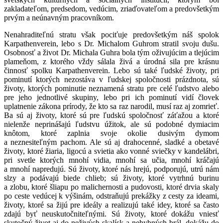
zakladateľom, predsedom, vedúcim, zriaďovateľom a predovšetkým
prvým a neúnavným pracovníkom.
Nenahraditeľnú stratu však pociťuje predovšetkým náš spolok
Karpathenverein, lebo s Dr. Michalom Guhrom stratil svoju dušu.
Osobnosť a život Dr. Michala Guhra bola tým oživujúcim a tlejúcim
plameňom, z ktorého vždy sálala živá a úrodná sila pre krásnu
činnosť spolku Karpathenverein. Lebo sú také ľudské životy, pri
pominutí ktorých nezostáva v ľudskej spoločnosti prázdnota, sú
životy, ktorých pominutie neznamená stratu pre celé ľudstvo alebo
pre jeho jednotlivé skupiny, lebo pri ich pominutí vidí človek
uplatnenie zákona prírody, že kto sa raz narodil, musí raz aj zomrieť.
Ba sú aj životy, ktoré sú pre ľudskú spoločnosť záťažou a ktoré
nielenže neprinášajú ľudstvu úžitok, ale sú podobné dymiacim
knôtom, ktoré zaplnia svoje okolie dusivým dymom
a neznesiteľným pachom. Ale sú aj drahocenné, sladké a obetavé
životy, ktoré žiaria, ligocú a svietia ako vonné sviečky v kandelábri,
pri svetle ktorých mnohí vidia, mnohí sa učia, mnohí kráčajú
a mnohí napredujú. Sú životy, ktoré nás hrejú, podporujú, utrú nám
slzy a podávajú biede chlieb; sú životy, ktoré vytrhnú burinu
a zlobu, ktoré šliapu po malichernosti a pudovosti, ktoré drvia skaly
po ceste vedúcej k výšinám, odstraňujú prekážky z cesty za ideami,
životy, ktoré sa žijú pre ideály a realizujú také idey, ktoré sa často
zdajú byť neuskutočniteľnými. Sú životy, ktoré dokážu vniesť
skutočný život aj do neživých skalísk a nehybných brál, dokážu do