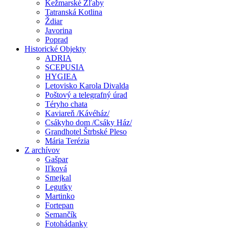
Kežmarské Žľaby
Tatranská Kotlina
Ždiar
Javorina
Poprad
Historické Objekty
ADRIA
SCEPUSIA
HYGIEA
Letovisko Karola Divalda
Poštový a telegrafný úrad
Téryho chata
Kaviareň /Kávéház/
Csákyho dom /Csáky Ház/
Grandhotel Štrbské Pleso
Mária Terézia
Z archívov
Gašpar
Iľková
Smejkal
Legutky
Martinko
Fortepan
Semančík
Fotohádanky