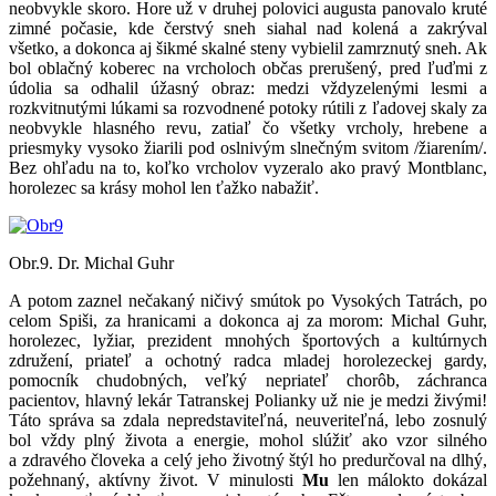
neobvykle skoro. Hore už v druhej polovici augusta panovalo kruté
zimné počasie, kde čerstvý sneh siahal nad kolená a zakrýval
všetko, a dokonca aj šikmé skalné steny vybielil zamrznutý sneh. Ak
bol oblačný koberec na vrcholoch občas prerušený, pred ľuďmi z
údolia sa odhalil úžasný obraz: medzi vždyzelenými lesmi a
rozkvitnutými lúkami sa rozvodnené potoky rútili z ľadovej skaly za
neobvykle hlasného revu, zatiaľ čo všetky vrcholy, hrebene a
priesmyky vysoko žiarili pod oslnivým slnečným svitom /žiarením/.
Bez ohľadu na to, koľko vrcholov vyzeralo ako pravý Montblanc,
horolezec sa krásy mohol len ťažko nabažiť.
Obr.9. Dr. Michal Guhr
A potom zaznel nečakaný ničivý smútok po Vysokých Tatrách, po
celom Spiši, za hranicami a dokonca aj za morom: Michal Guhr,
horolezec, lyžiar, prezident mnohých športových a kultúrnych
združení, priateľ a ochotný radca mladej horolezeckej gardy,
pomocník chudobných, veľký nepriateľ chorôb, záchranca
pacientov, hlavný lekár Tatranskej Polianky už nie je medzi živými!
Táto správa sa zdala nepredstaviteľná, neuveriteľná, lebo zosnulý
bol vždy plný života a energie, mohol slúžiť ako vzor silného
a zdravého človeka a celý jeho životný štýl ho predurčoval na dlhý,
požehnaný, aktívny život. V minulosti
Mu
len málokto dokázal