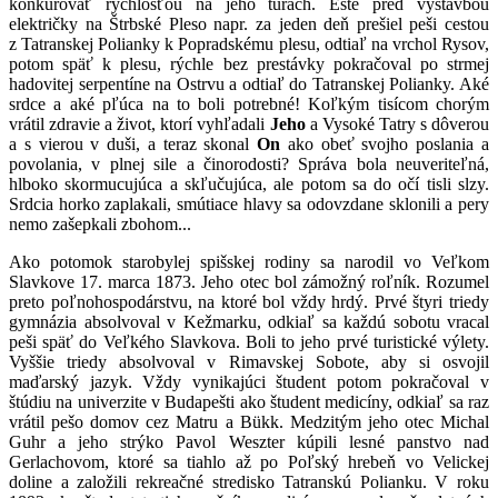
konkurovať rýchlosťou na jeho túrach. Ešte pred výstavbou
električky na Štrbské Pleso napr. za jeden deň prešiel peši cestou
z Tatranskej Polianky k Popradskému plesu, odtiaľ na vrchol Rysov,
potom späť k plesu, rýchle bez prestávky pokračoval po strmej
hadovitej serpentíne na Ostrvu a odtiaľ do Tatranskej Polianky. Aké
srdce a aké pľúca na to boli potrebné! Koľkým tisícom chorým
vrátil zdravie a život, ktorí vyhľadali
Jeho
a Vysoké Tatry s dôverou
a s vierou v duši, a teraz skonal
On
ako obeť svojho poslania a
povolania, v plnej sile a činorodosti? Správa bola neuveriteľná,
hlboko skormucujúca a skľučujúca, ale potom sa do očí tisli slzy.
Srdcia horko zaplakali, smútiace hlavy sa odovzdane sklonili a pery
nemo zašepkali zbohom...
Ako potomok starobylej spišskej rodiny sa narodil vo Veľkom
Slavkove 17. marca 1873. Jeho otec bol zámožný roľník. Rozumel
preto poľnohospodárstvu, na ktoré bol vždy hrdý. Prvé štyri triedy
gymnázia absolvoval v Kežmarku, odkiaľ sa každú sobotu vracal
peši späť do Veľkého Slavkova. Boli to jeho prvé turistické výlety.
Vyššie triedy absolvoval v Rimavskej Sobote, aby si osvojil
maďarský jazyk. Vždy vynikajúci študent potom pokračoval v
štúdiu na univerzite v Budapešti ako študent medicíny, odkiaľ sa raz
vrátil pešo domov cez Matru a Bükk. Medzitým jeho otec Michal
Guhr a jeho strýko Pavol Weszter kúpili lesné panstvo nad
Gerlachovom, ktoré sa tiahlo až po Poľský hrebeň vo Velickej
doline a založili rekreačné stredisko Tatranskú Polianku. V roku