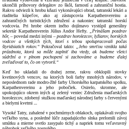
ukončili príhovory delegátov zo škôl, farností a zahraniční hostia.
Rakvu odviezli k hrobu kňazi vykonávajúci obrad, tatranskí lekári a
riaditelia kúpeľov, ako aj zástupcovia Karpathenvereinu a
zahraničných turistických združení a nakoniec tatranskí horskí
vodcovia. Pri hrobe okrem iného dojímavo vystúpil generálny
sekretár Karpathenverein Július Andor Hefty.
„Prinášam pozdrav
hôr,
– povedal medzi inými
– pozdrav horolezcov, lyžiarov, horských
vodcov a všetkých tých, ktorí s tebou spolupracovali počas
štyridsiatich rokov.“
Pokračoval takto:
„Jeho smrťou vznikla taká
prázdnota, ktorá sa môže zaplniť iba vtedy, ak budeme všetci
súdržní a v plnom pochopení si zachováme a budeme ďalej
zveľaďovať to, čo on vytvoril.“
Keď ho ukladali do drahej zeme, rakvu obklopili stovky
kvetinových vencov, na ktorých boli farby mnohých národov, v
neposlednom rade modro-žlté farby Uhorského karpatského spolku,
Karpathenvereinu a jeho pobočiek. Osirelo, skromne, ale
upokojujúco okrem iných aj zelený veniec Združenia maďarských
horolezcov, zdobený stužkou maďarskej národnej farby s červenými
a bielymi kvetmi ...
Vysoké Tatry, zahalené v pochmúrnych oblakoch, oplakávali svojho
veľkého syna, a posledné lúče zapadajúceho slnka prelomili závoj
smútku a mierne svetlo zasypalo tichý a napriek tomu veľavravný
náhrobok veľkého zosnulého ...