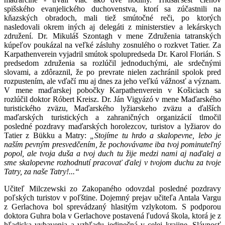
spišského evanjelického duchovenstva, ktorí sa zúčastnili na
kňazských obradoch, mali tiež smútočné reči, po ktorých
nasledovali okrem iných aj delegáti z ministerstiev a lekárskych
združení. Dr. Mikuláš Szontagh v mene Združenia tatranských
kúpeľov poukázal na veľké zásluhy zosnulého o rozkvet Tatier. Za
Karpathenverein vyjadril smútok spolupredseda Dr. Karol Florián. S
predsedom združenia sa rozlúčil jednoduchými, ale srdečnými
slovami, a zdôraznil, že po prevrate nielen zachránil spolok pred
rozpustením, ale vďačí mu aj dnes za jeho veľkú vážnosť a význam.
V mene maďarskej pobočky Karpathenverein v Košiciach sa
rozlúčil doktor Róbert Kreisz. Dr. Ján Vigyázó v mene Maďarského
turistického zväzu, Maďarského lyžiarskeho zväzu a ďalších
maďarských turistických a zahraničných organizácií tlmočil
posledné pozdravy maďarských horolezcov, turistov a lyžiarov do
Tatier z Bükku a Matry:
„Stojíme tu hrdo a skalopevne, lebo je
naším pevným presvedčením, že pochovávame iba tvoj pominuteľný
popol, ale tvoja duša a tvoj duch tu žije medzi nami aj naďalej a
sme skalopevne rozhodnutí pracovať ďalej v tvojom duchu za tvoje
Tatry, za naše Tatry!...“
Učiteľ Milczewski zo Zakopaného odovzdal posledné pozdravy
poľských turistov v poľštine. Dojemný prejav učiteľa Antala Vargu
z Gerlachova bol sprevádzaný hlasitým vzlykotom. S podporou
doktora Guhra bola v Gerlachove postavená ľudová škola, ktorá je z
hľadiska vybavenia a vzhľadu jedinečná v celej krajine. Slávnosť