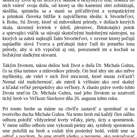
nich vniesť svoju dušu, od ktorej sa títo kamenní obri zobúdzajú,
skrášlia, spriatelia sa a stanú sa príťažlivými a sympatickými
a primknú človeka bližšie k najväčšiemu ideálu: k Stvoriteľovi,
k Bohu. Sú životy, ktoré sú milovníkmi prírody, v dušiach ktorých
skala, skromný kvietok v údolí, plesnivec, žblnkotajúci potok
a spievajúci vtáčik sa stávajú skutočnými hudobnými nástrojmi, na
ktorých sa zahrá najkrajší žalm Stvoriteľovi, v ozvene ktorej počujú
najsladšie slová Tvorcu a priťahujú tisíce ľudí do jemného lona
prírody, aby si ich vypočuli aj oni, porozumeli im a kochali sa
božskými sladkými slovami.
Takým životom, takou dušou boli život a duša Dr. Michala Guhra,
čo sa týka turistov a milovníkov prírody. On bral idey nie ako mŕtve
myšlienky, ale videl v nich živé mocnosti, ktoré musia zvíťaziť!
Nemal rád malichernosť, ale mieril k výšinám ako orol skalný
a hľadal veľké perspektívy ako veľhory. A zhaslo práve svetlo tohto
života smrťou Dr. Michala Guhra, nad jeho životom sa uzatvoril
tichý hrob vo Veľkom Slavkove dňa 26. augusta tohto roku.
Pri tomto hrobe sa máme na chvíľu zastaviť a spomínať si na
tvorivého ducha Michala Guhra. Na tento hrob má každý člen nášho
odboru položiť vždyzelené kvety vďaky, piety, úcty a spomienok.
V mene nášho odboru sme vykonali pietny akt, symboly spomienok
sme položili na hrob a vzdali tým posledný hold, vrátili sme sa
odtiaľ s pocitom, že sme stratili všetko a nevieme, ako pokračovať